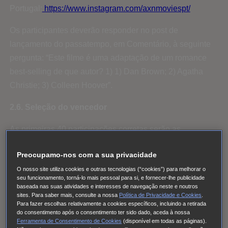
Portugal:
https://www.instagram.com/axnmoviespt/
Os participantes deverão responder no post de
lançamento do passatempo, em Comentário, à seguinte
pergunta: “Este filme é uma adaptação de um romance
best-selling de que autor? 1️) 1) Dan Brown; 2) Agatha
Christie; 3) Colleen Hoover”.
2.6. Seleção do vencedor
As primeiras 40 participações corretas serão as
vencedoras.
Preocupamo-nos com a sua privacidade
A SONY vai eleger vencedores suplentes para a
O nosso site utiliza cookies e outras tecnologias (“cookies”) para melhorar o
participação, caso algum dos vencedores mencionados
seu funcionamento, torná-lo mais pessoal para si, e fornecer-lhe publicidade
baseada nas suas atividades e interesses de navegação neste e noutros
no parágrafo anterior não possa ser contactado, renuncie
sites. Para saber mais, consulte a nossa
Política de Privacidade e Cookies
.
Para fazer escolhas relativamente a cookies específicos, incluindo a retirada
ao prémio ou não cumpra com todos e cada um dos
do consentimento após o consentimento ter sido dado, aceda à nossa
requisitos do presente regulamento. Numa situação em
Ferramenta de Consentimento de Cookies
(disponível em todas as páginas).