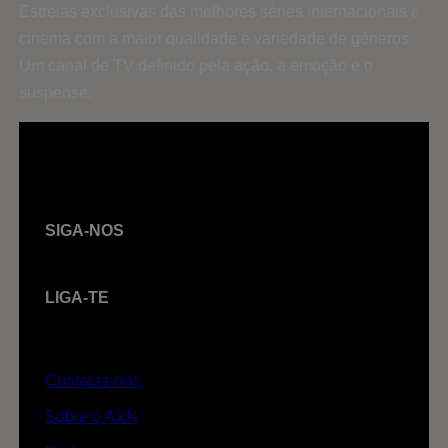
Estreias exclusivas das melhores séries internacionais e
cinema com a maior qualidade e variedade de géneros.
Um canal de TV definido pela ação, a emoção e o
suspense.
SIGA-NOS
LIGA-TE
Contacta-nos
Sobre o AXN