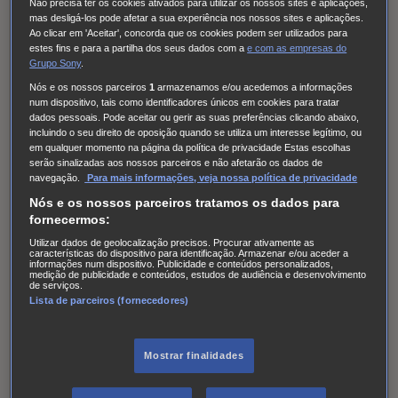
Não precisa ter os cookies ativados para utilizar os nossos sites e aplicações,
que se verifique um destes supostos, o vencedor perderá
mas desligá-los pode afetar a sua experiência nos nossos sites e aplicações.
a sua condição sendo então o prémio atribuído ao
Ao clicar em 'Aceitar', concorda que os cookies podem ser utilizados para
estes fins e para a partilha dos seus dados com a
e com
as empresas do
vencedor suplente.
Grupo Sony
.
Nós e os nossos parceiros
1
armazenamos e/ou acedemos a informações
Os Vencedores deverão ser maiores de 18 anos. A SONY
num dispositivo, tais como identificadores únicos em cookies para tratar
poderá solicitar que se mostre qualquer documentação
dados pessoais. Pode aceitar ou gerir as suas preferências clicando abaixo,
incluindo o seu direito de oposição quando se utiliza um interesse legítimo, ou
que se considere conveniente para provar o cumprimento
em qualquer momento na página da política de privacidade Estas escolhas
serão sinalizadas aos nossos parceiros e não afetarão os dados de
destas condições.
navegação.
Para mais informações, veja nossa política de privacidade
Nós e os nossos parceiros tratamos os dados para
2.7. Confirmação do prémio e aceitação:
fornecermos:
A decisão será tomada e comunicada a 05 e 06 de agosto
Utilizar dados de geolocalização precisos. Procurar ativamente as
características do dispositivo para identificação. Armazenar e/ou aceder a
informações num dispositivo. Publicidade e conteúdos personalizados,
de 2024.
medição de publicidade e conteúdos, estudos de audiência e desenvolvimento
de serviços.
Lista de parceiros (fornecedores)
Os Vencedores serão contactados por mensagem privada
na rede social Instagram, devendo para efeitos de
reclamação do prémio facultar os elementos necessários
Mostrar finalidades
à verificação dos requisitos de participação