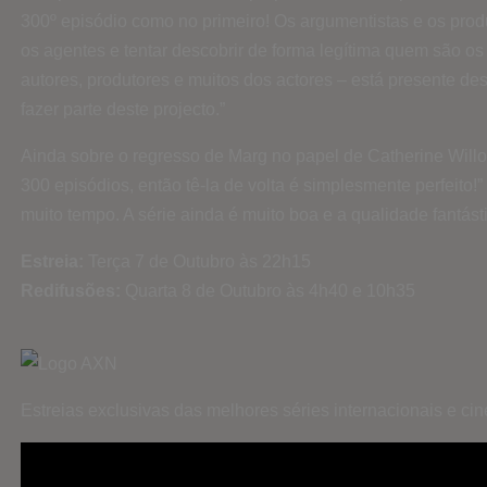
300º episódio como no primeiro! Os argumentistas e os pro
os agentes e tentar descobrir de forma legítima quem são os
autores, produtores e muitos dos actores – está presente de
fazer parte deste projecto.”
Ainda sobre o regresso de Marg no papel de Catherine Willo
300 episódios, então tê-la de volta é simplesmente perfeito!
muito tempo. A série ainda é muito boa e a qualidade fantást
Estreia:
Terça 7 de Outubro às 22h15
Redifusões:
Quarta 8 de Outubro às 4h40 e 10h35
Estreias exclusivas das melhores séries internacionais e c