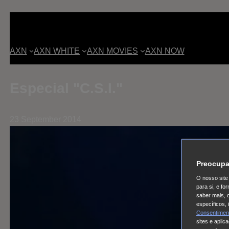
AXN
AXN WHITE
AXN MOVIES
AXN NOW
Especial "C.S.I."
23 September 2014
Preocupa
O nosso site 
para si, e f
saber mais, 
específicos,
Consentimen
sites e aplic