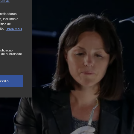
 com
as
tificadores
, incluindo o
ítica de
ão.
Para mais
tificação.
 de publicidade
ceito