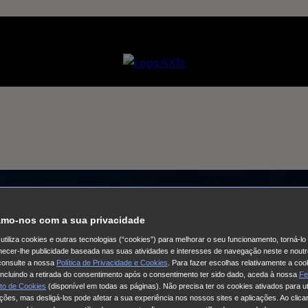
mo-nos com a sua privacidade
utiliza cookies e outras tecnologias (“cookies”) para melhorar o seu funcionamento, torná-l
ornecer-lhe publicidade baseada nas suas atividades e interesses de navegação neste e noutr
consulte a nossa
Política de Privacidade e Cookies
. Para fazer escolhas relativamente a coo
 incluindo a retirada do consentimento após o consentimento ter sido dado, aceda à nossa
Fe
to de Cookies
(disponível em todas as páginas). Não precisa ter os cookies ativados para ut
ações, mas desligá-los pode afetar a sua experiência nos nossos sites e aplicações. Ao clicar