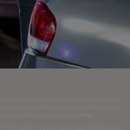
equipa liderada por D.B. Russell vê-se confrontada com um
lows, a agente interpretada por Marg Helgenberger, um dos
actor Jason Priestley, no papel de Jack Witten.
m de 300 episódios é porque toda a equipa trabalha bem no