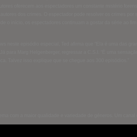
dutores oferecem aos espectadores um constante mistério foren
 autores dos crimes. O espectador pode resolver os crimes por 
sde o início, os espectadores continuam a gostar da série ao fi
ws neste episódio especial, Ted afirma que “Ela é uma das gra
” Já para Marg Helgenberger, regressar a C.S.I. “É uma sensação
ica. Talvez isso explique que se chegue aos 300 episódios.”
inema com a maior qualidade e variedade de géneros. Um canal