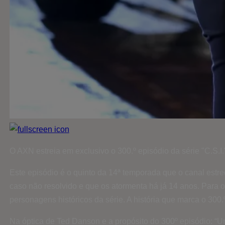
O AXN estreia em exclusivo o 300.º episódio da série "C.S.I.
Este episódio é o quinto da 14ª temporada que o canal estr
caso não resolvido e que os atormenta há já 14 anos. Para 
personagens históricos da série. A história que marca o 300.
Na óptica de Ted Danson e a propósito do 300º episódio: “U