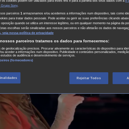
 os cookies podem ser utilizados para estes fins e para a partilha dos seus dados com a
e
 Grupo Sony
.
ssos parceiros
1
armazenamos e/ou acedemos a informações num dispositivo, tais como iden
kies para tratar dados pessoais. Pode aceitar ou gerir as suas preferências clicando abaixo
e oposição quando se utiliza um interesse legítimo, ou em qualquer momento na página da pol
Estas escolhas serão sinalizadas aos nossos parceiros e não afetarão os dados de navegaç
 veja nossa política de privacidade
 nossos parceiros tratamos os dados para fornecermos:
s de geolocalização precisos. Procurar ativamente as características do dispositivo para iden
ou aceder a informações num dispositivo. Publicidade e conteúdos personalizados, medição
 estudos de audiência e desenvolvimento de serviços.
rceiros (fornecedores)
finalidades
Rejeitar Todos
A