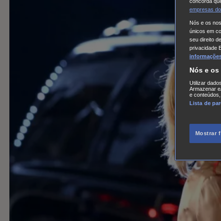
concorda que
empresas do
Nós e os no
únicos em coo
seu direito d
privacidade 
informações,
Nós e os
Utilizar dado
Armazenar e/
e conteúdos,
Lista de pa
Mostrar 