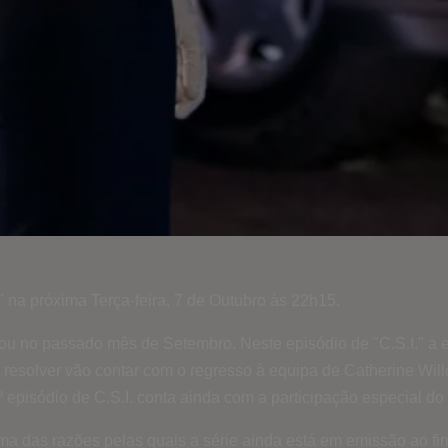
" na próxima Terça-feira, 7 de Outubro às 22h15.
eou no passado mês de Setembro. Neste episódio de "C.S.I." a 
o resolver vão contar com o regresso à equipa de Catherine Wil
º episódio de C.S.I. conta ainda com a participação especial do 
ma das razões pelas quais a série ainda está em emissão ao fi