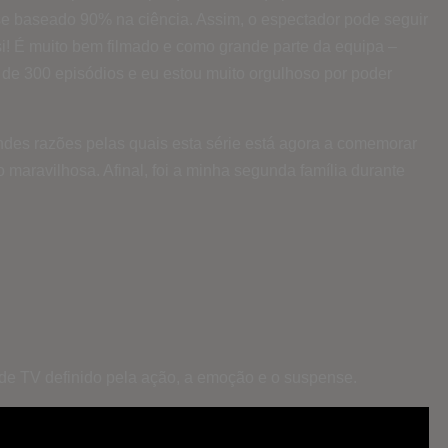
se baseado 90% na ciência. Assim, o espectador pode seguir
si! É muito bem filmado e como grande parte da equipa –
m de 300 episódios e eu estou muito orgulhoso por poder
ndes razões pelas quais esta série está agora a comemorar
 maravilhosa. Afinal, foi a minha segunda família durante
 de TV definido pela ação, a emoção e o suspense.