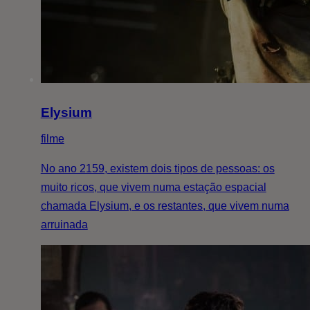
Elysium
filme
No ano 2159, existem dois tipos de pessoas: os
muito ricos, que vivem numa estação espacial
chamada Elysium, e os restantes, que vivem numa
arruinada