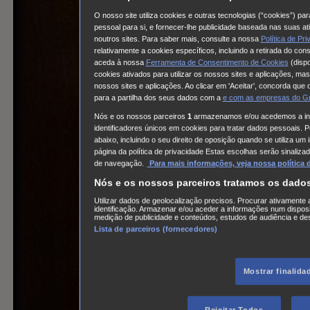
O nosso site utiliza cookies e outras tecnologias (“cookies”) pa
pessoal para si, e fornecer-lhe publicidade baseada nas suas a
noutros sites. Para saber mais, consulte a nossa
Política de Pr
relativamente a cookies específicos, incluindo a retirada do co
aceda à nossa
Ferramenta de Consentimento de Cookies
(dispo
cookies ativados para utilizar os nossos sites e aplicações, mas
nossos sites e aplicações. Ao clicar em 'Aceitar', concorda que 
para a partilha dos seus dados com a
e com
as empresas do G
Nós e os nossos parceiros
1
armazenamos e/ou acedemos a inf
identificadores únicos em cookies para tratar dados pessoais. P
abaixo, incluindo o seu direito de oposição quando se utiliza u
página da política de privacidade Estas escolhas serão sinaliz
de navegação.
Para mais informações, veja nossa política 
Nós e os nossos parceiros tratamos os dado
Utilizar dados de geolocalização precisos. Procurar ativamente a
identificação. Armazenar e/ou aceder a informações num disposi
medição de publicidade e conteúdos, estudos de audiência e de
Lista de parceiros (fornecedores)
Mostrar finalida
Rejeitar Todos