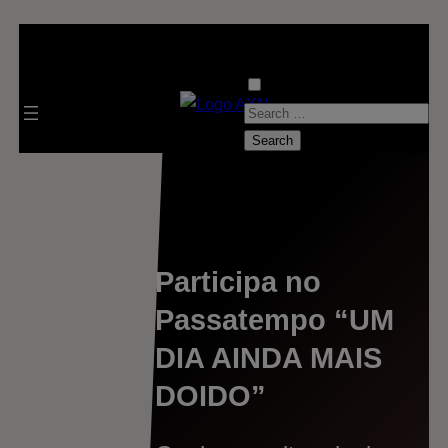
S
e
a
r
c
h
f
Participa no
o
Passatempo “UM
r
DIA AINDA MAIS
:
DOIDO”