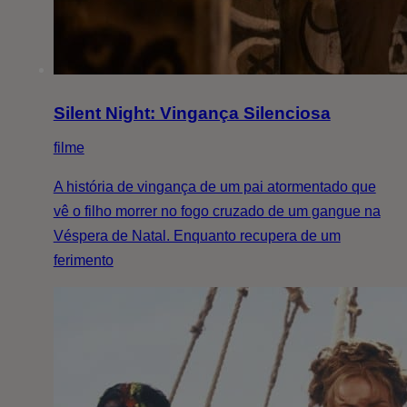
Silent Night: Vingança Silenciosa
filme
A história de vingança de um pai atormentado que
vê o filho morrer no fogo cruzado de um gangue na
Véspera de Natal. Enquanto recupera de um
ferimento