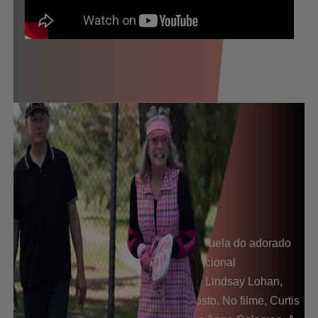
Sinopse
7 DE AGOSTO NO CINEMA
UM DIA AINDA MAIS DOIDO, uma sequela do adorado
filme de 2003 com um toque multigeracional
protagonizado por Jamie Lee Curtis e Lindsay Lohan,
será lançado nos cinemas a 7 de agosto. No filme, Curtis