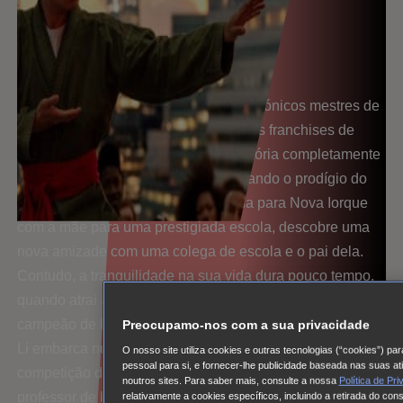
Sinopse
29 DE MAIO NO CINEMA
Karate Kid: Os Campeões junta dois icónicos mestres de
artes marciais de um dos mais amados franchises de
todos os tempos para contar uma história completamente
nova, repleta de ação e emoção. Quando o prodígio do
kung fu Li Fong (Ben Wang) se muda para Nova Iorque
com a mãe para uma prestigiada escola, descobre uma
nova amizade com uma colega de escola e o pai dela.
Contudo, a tranquilidade na sua vida dura pouco tempo,
quando atrai a atenção indesejada de um formidável
campeão de karaté. Motivado pelo desejo de se defender,
Preocupamo-nos com a sua privacidade
Li embarca numa jornada para participar na maior
O nosso site utiliza cookies e outras tecnologias (“cookies”) pa
pessoal para si, e fornecer-lhe publicidade baseada nas suas a
competição de karaté. Guiado pela sabedoria do seu
noutros sites. Para saber mais, consulte a nossa
Política de Pr
professor de kung fu, Sr. Han (Jackie Chan) e do lendário
relativamente a cookies específicos, incluindo a retirada do co