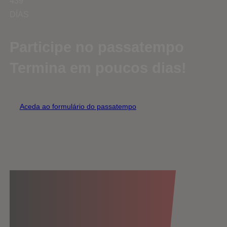
439
DÍAS
Participe no passatempo
Termina em poucos dias!
Aceda ao formulário do passatempo