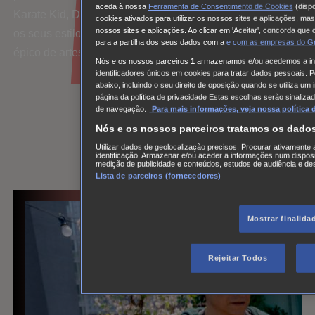
aceda à nossa
Ferramenta de Consentimento de Cookies
(dispo
Karate Kid, Daniel LaRusso (Ralph Macchio), Li combina
cookies ativados para utilizar os nossos sites e aplicações, mas
nossos sites e aplicações. Ao clicar em 'Aceitar', concorda que 
os seus estilos únicos para se preparar para um confronto
para a partilha dos seus dados com a
e com
as empresas do G
épico de artes marciais.
Nós e os nossos parceiros
1
armazenamos e/ou acedemos a inf
identificadores únicos em cookies para tratar dados pessoais. P
abaixo, incluindo o seu direito de oposição quando se utiliza u
página da política de privacidade Estas escolhas serão sinaliz
de navegação.
Para mais informações, veja nossa política 
Nós e os nossos parceiros tratamos os dado
Utilizar dados de geolocalização precisos. Procurar ativamente a
identificação. Armazenar e/ou aceder a informações num disposi
medição de publicidade e conteúdos, estudos de audiência e de
Lista de parceiros (fornecedores)
Mostrar finalida
Rejeitar Todos