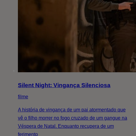
Silent Night: Vingança Silenciosa
filme
A história de vingança de um pai atormentado que
vê o filho morrer no fogo cruzado de um gangue na
Véspera de Natal. Enquanto recupera de um
ferimento