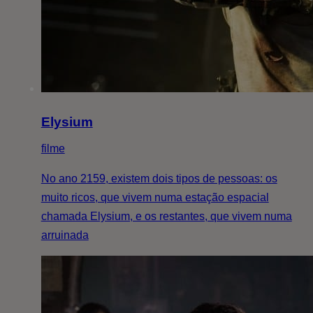
Elysium
filme
No ano 2159, existem dois tipos de pessoas: os
muito ricos, que vivem numa estação espacial
chamada Elysium, e os restantes, que vivem numa
arruinada