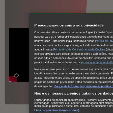
Preocupamo-nos com a sua privacidade
O nosso site utiliza cookies e outras tecnologias (“cookies”) pa
pessoal para si, e fornecer-lhe publicidade baseada nas suas a
noutros sites. Para saber mais, consulte a nossa
Política de Pr
relativamente a cookies específicos, incluindo a retirada do co
aceda à nossa
Ferramenta de Consentimento de Cookies
(dispo
cookies ativados para utilizar os nossos sites e aplicações, mas
nossos sites e aplicações. Ao clicar em 'Aceitar', concorda que 
para a partilha dos seus dados com a
e com
as empresas do G
Nós e os nossos parceiros
1
armazenamos e/ou acedemos a inf
identificadores únicos em cookies para tratar dados pessoais. P
abaixo, incluindo o seu direito de oposição quando se utiliza u
página da política de privacidade Estas escolhas serão sinaliz
de navegação.
Para mais informações, veja nossa política 
Nós e os nossos parceiros tratamos os dado
Utilizar dados de geolocalização precisos. Procurar ativamente a
identificação. Armazenar e/ou aceder a informações num disposi
medição de publicidade e conteúdos, estudos de audiência e de
Lista de parceiros (fornecedores)