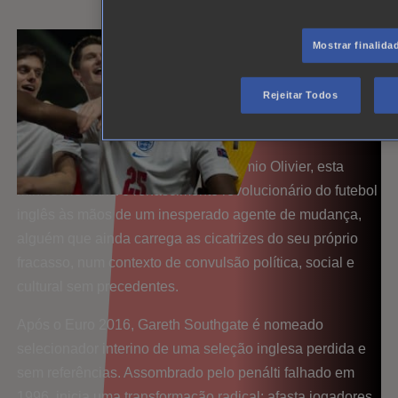
Mostrar finalida
Rejeitar Todos
Sinopse
Baseada na peça vencedora do Prémio Olivier, esta
minissérie narra o renascimento revolucionário do futebol
inglês às mãos de um inesperado agente de mudança,
alguém que ainda carrega as cicatrizes do seu próprio
fracasso, num contexto de convulsão política, social e
cultural sem precedentes.
Após o Euro 2016, Gareth Southgate é nomeado
selecionador interino de uma seleção inglesa perdida e
sem referências. Assombrado pelo penálti falhado em
1996, inicia uma transformação radical: afasta jogadores