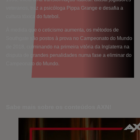
veteranos, traz a psicóloga Pippa Grange e desafia a
cultura tóxica do futebol.
À medida que o ceticismo aumenta, os métodos de
Southgate são postos à prova no Campeonato do Mundo
de 2018, culminando na primeira vitória da Inglaterra na
disputa de grandes penalidades numa fase a eliminar do
Campeonato do Mundo.
Sabe mais sobre os conteúdos AXN!