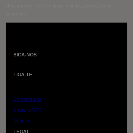
Um canal de TV definido pela ação, a emoção e o
suspense.
SIGA-NOS
LIGA-TE
Contacta-nos
Sobre o AXN
Notícias
LEGAL