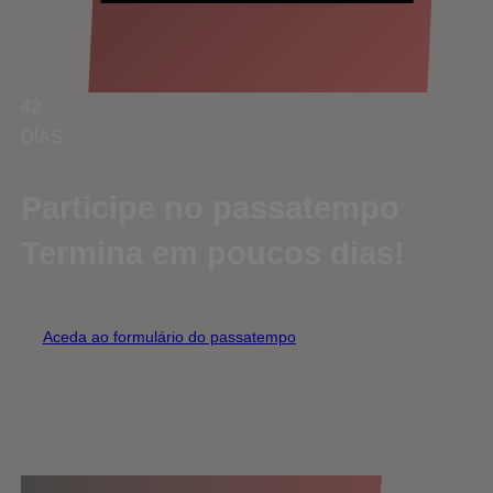
42
DÍAS
Participe no passatempo
Termina em poucos dias!
Aceda ao formulário do passatempo