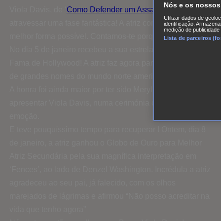
Nós e os nossos
Viola Davis, de ‘
Como Defender um Assassino
‘ está a
Utilizar dados de geolo
atravessar uma fase fantástica! A atriz começa o ano da
identificação. Armazena
medição de publicidade
melhor forma possível. Contamos-te porquê.
Lista de parceiros (f
No dia 5 de janeiro recebeu a sua estrela no Passeio da
Fama de Hollywood! A atriz faz agora parte de um leque
de grandes nomes do mundo norte americano das artes.
A honra foi ainda maior por ter sido Meryl Streep a
apresentar Viola Davis, numa cerimónia cheia de
emoção.
E teve pouquíssimo tempo para recuperar ! Ontem, dia 8
de janeiro, a atriz ganhou o Globo de Ouro para Melhor
Atriz Secundária pela sua magnífica interpretação em
‘Fences’, ao lado de Denzel Washington. Incrédula a atriz
agradeceu ao seu pai, já falecido, com os olhos
marejados de lágrimas e afirmou “Não posso acreditar na
vida que tenho agora”