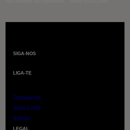
Nós estamos tão orgulhosos… Bravo Viola Davis!
SIGA-NOS
LIGA-TE
Contacta-nos
Sobre o AXN
Notícias
LEGAL