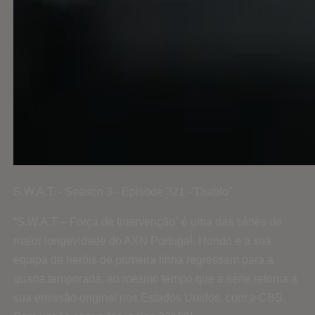
S.W.A.T. - Season 3 - Episode 321 -"Diablo"
“S.W.A.T – Força de Intervenção” é uma das séries de
maior longevidade do AXN Portugal. Hondo e a sua
equipa de heróis de primeira linha regressam para a
quarta temporada, ao mesmo tempo que a série retoma a
sua emissão original nos Estados Unidos, com a CBS.