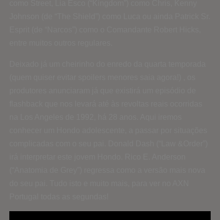
como Street, Lia Esco (“Kingdom”) como Chris, Kenny
Johnson (de “The Shield”) como Luca ou ainda Patrick Sr.
Esprit (de “Narcos”) como o Comandante Robert Hicks,
entre muitos outros regulares.
Deixado já um cheirinho do enredo da quarta temporada
(quem quiser evitar spoilers menores saia agora!) , os
produtores anunciaram já que existirá um episódio de
flashback que nos levará até às revoltas reais ocorridas
na Los Angeles de 1992, há 28 anos. Aqui iremos
conhecer um Hondo adolescente, a passar por situações
complicadas com o seu pai. Donald Dash (“Law &Order”)
irá interpretar este jovem Hondo. Rico E. Anderson
(“Anatomia de Grey”) regressa como a versão mais nova
do seu pai. Tudo isto e muito mais, para ver no AXN
Portugal todas as segundas!