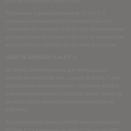
Para ver às segundas, pelas 22h00!
Para receber a quarta temporada de “S.W.A.T” é
imperativa uma recapitulação dos eventos que nos
conduziram até ao estado atual da ação. Recomendamos
que quem nunca tenha visto a série não se aventure mais
e ponha todos os episódios em dia antes de avançar!
ONDE FICÁMOS EM “S.W.A.T”?
No final da última temporada, que terminou a sua
emissão em maio deste ano, a equipa de S.W.A.T uniu
forças com um aliado improvável – o gabinete da DEA,
para juntos lutarem contra o tráfico de drogas. Depois de
um avião cair, os aliados procuraram uma equipa de
traficantes.
Já numa nota mais pessoal, Hondo tentou reconquistar
Nichelle e Luca regressou ao serviço com um elevado