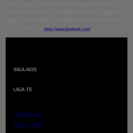
Hayley´, girou à volta da nova protragonista. Não vos
parecem demasiadas coincidências? A nossa pergunta
agora é ´será Hayley a susbtituta de Beckett?´ Conta-nos
o que achas aqui:
https://www.facebook.com/
axnpt !
SIGA-NOS
LIGA-TE
Contacta-nos
Sobre o AXN