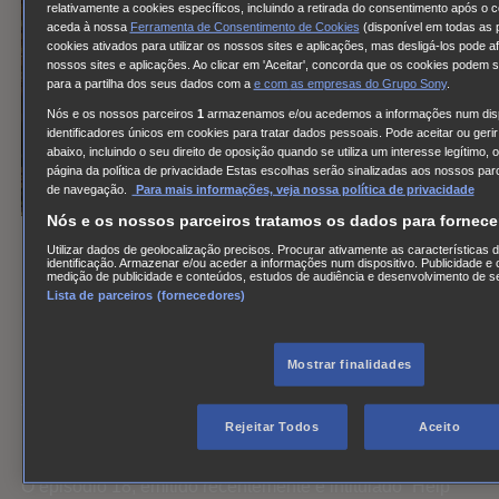
relativamente a cookies específicos, incluindo a retirada do consentimento após o 
aceda à nossa
Ferramenta de Consentimento de Cookies
(disponível em todas as p
cookies ativados para utilizar os nossos sites e aplicações, mas desligá-los pode a
nossos sites e aplicações. Ao clicar em 'Aceitar', concorda que os cookies podem se
para a partilha dos seus dados com a
e com
as empresas do Grupo Sony
.
Nós e os nossos parceiros
1
armazenamos e/ou acedemos a informações num dispo
identificadores únicos em cookies para tratar dados pessoais. Pode aceitar ou geri
abaixo, incluindo o seu direito de oposição quando se utiliza um interesse legítimo
página da política de privacidade Estas escolhas serão sinalizadas aos nossos par
de navegação.
Para mais informações, veja nossa política de privacidade
Nós e os nossos parceiros tratamos os dados para fornec
Utilizar dados de geolocalização precisos. Procurar ativamente as características d
Hayley chegou à vida de Castle no princípio da T8,
identificação. Armazenar e/ou aceder a informações num dispositivo. Publicidade e
medição de publicidade e conteúdos, estudos de audiência e desenvolvimento de se
quando ajudou o escritor a encontrar a sua mulher,
Lista de parceiros (fornecedores)
desaparecida. Desde então, têm trabalhado lado a lado,
mostrando que também eles são uma ótima equipa, pelo
Mostrar finalidades
menos a nível profissional. À medida que esta relação se
fortalece, Hayley tem vindo a ganhar mais peso na série,
Rejeitar Todos
Aceito
aparecendo cada vez em mais casos.
O episódio 18, emitido recentemente e intitulado ´Help