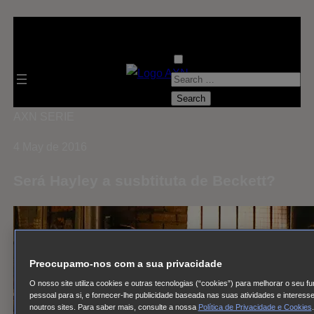
S
e
a
AXN
SERIE
r
4 May de 2016
c
h
Será Hayley a susbtituta de Beckett?
f
o
r
:
Preocupamo-nos com a sua privacidade
O nosso site utiliza cookies e outras tecnologias (“cookies”) para melhorar o seu f
pessoal para si, e fornecer-lhe publicidade baseada nas suas atividades e interes
noutros sites. Para saber mais, consulte a nossa
Política de Privacidade e Cookies