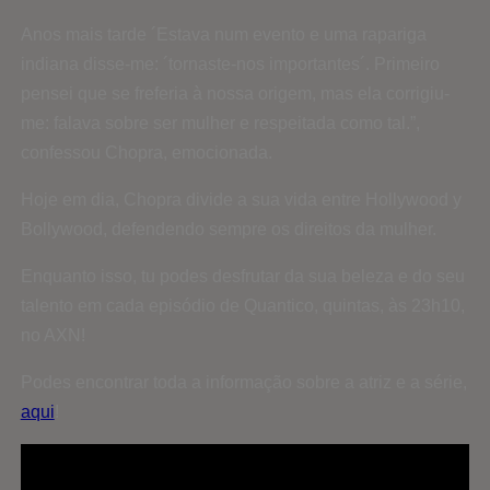
Anos mais tarde ´Estava num evento e uma rapariga
indiana disse-me: ´tornaste-nos importantes´. Primeiro
pensei que se freferia à nossa origem, mas ela corrigiu-
me: falava sobre ser mulher e respeitada como tal.”,
confessou Chopra, emocionada.
Hoje em dia, Chopra divide a sua vida entre Hollywood y
Bollywood, defendendo sempre os direitos da mulher.
Enquanto isso, tu podes desfrutar da sua beleza e do seu
talento em cada episódio de Quantico, quintas, às 23h10,
no AXN!
Podes encontrar toda a informação sobre a atriz e a série,
aqui
!