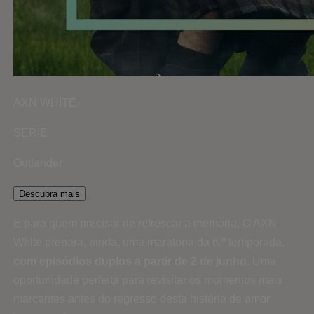
AXN WHITE
SERIE
Outlander
Descubra mais
E para quem precisar de refrescar a memória, O AXN
White prepara, ainda, uma maratona da 6.ª temporada,
com episódios duplos a partir de 2 de junho
. Uma
oportunidade perfeita para revisitar os momentos mais
marcantes antes do regresso desta história de amor