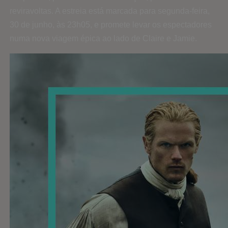
reviravoltas. A estreia está marcada para segunda-feira,
30 de junho, às 23h05, e promete levar os espectadores
numa nova viagem épica ao lado de Claire e Jamie.