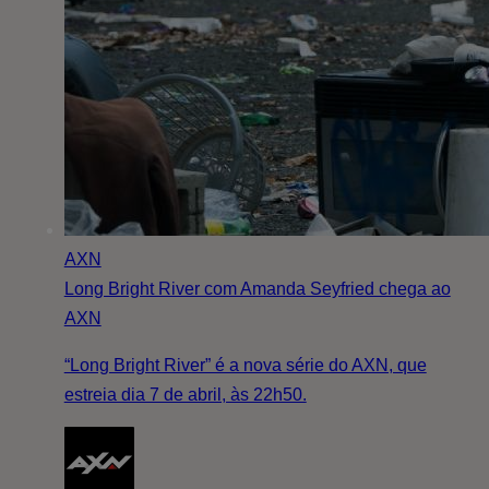
AXN
Long Bright River com Amanda Seyfried chega ao
AXN
“Long Bright River” é a nova série do AXN, que
estreia dia 7 de abril, às 22h50.