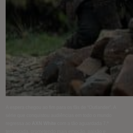
A espera chegou ao fim para os fãs de “Outlander”. A
série que conquistou audiências em todo o mundo
regressa ao
AXN White
com a tão aguardada 7.ª
temporada, prometendo mais emoção, paixão e