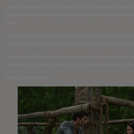
Logo no mesmo dia, 5 de maio, o AXN White exibe, também, “
acompanha uma escritora que tenta ultrapassar os seus med
filho.
No dia 6 é tempo de revisitar um clássico com “Mulherzinhas
sobretudo, nas diferenças entre quatro irmãs e no seu empo
Por fim,
no dia 7 de maio
, encerra-se o ciclo com “Lado a L
mãe biológica e uma madrasta, que se veem obrigadas a e
Artigos relacionados