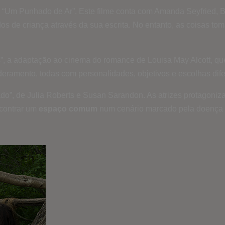
Um Punhado de Ar”. Este filme conta com Amanda Seyfried, Brit
os de criança através da sua escrita. No entanto, as coisas 
”, a adaptação ao cinema do romance de Louisa May Alcott, que
deramento, todas com personalidades, objetivos e escolhas dif
ado”, de Julia Roberts e Susan Sarandon. As atrizes protagoniz
ncontrar um
espaço comum
num cenário marcado pela doença