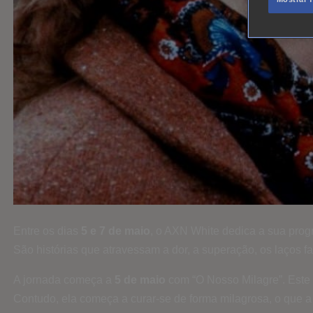
Entre os dias
5 e 7 de maio
, o AXN White dedica a sua prog
São histórias que atravessam a dor, a superação, os laços f
A jornada começa a
5 de maio
com “O Nosso Milagre”. Este 
Contudo, ela começa a curar-se de forma milagrosa, o que a