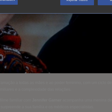
Rejeitar Todos
A
ramação a todas as mães e ao poder feminino, com um ciclo de
amiliares e a complexidade das relações.
filme familiar com
Jennifer Garner
acompanha uma menina de de
 surpreende a sua família e os médicos especialistas.