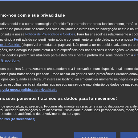
mo-nos com a sua privacidade
utiliza cookies e outras tecnologias (“cookies”) para melhorar o seu funcionamento, torná-l
ornecer-lhe publicidade baseada nas suas atividades e interesses de navegação neste e noutr
consulte a nossa
Política de Privacidade e Cookies
. Para fazer escolhas relativamente a coo
 incluindo a retirada do consentimento após o consentimento ter sido dado, aceda à nossa
Fe
to de Cookies
(disponível em todas as páginas). Não precisa ter os cookies ativados para ut
ações, mas desligá-los pode afetar a sua experiência nos nossos sites e aplicações. Ao clicar
 os cookies podem ser utilizados para estes fins e para a partilha dos seus dados com a
e
 Grupo Sony
.
ssos parceiros
1
armazenamos e/ou acedemos a informações num dispositivo, tais como iden
kies para tratar dados pessoais. Pode aceitar ou gerir as suas preferências clicando abaixo
e oposição quando se utiliza um interesse legítimo, ou em qualquer momento na página da pol
Estas escolhas serão sinalizadas aos nossos parceiros e não afetarão os dados de navegaç
 veja nossa política de privacidade
 nossos parceiros tratamos os dados para fornecermos:
s de geolocalização precisos. Procurar ativamente as características do dispositivo para iden
ou aceder a informações num dispositivo. Publicidade e conteúdos personalizados, medição
 estudos de audiência e desenvolvimento de serviços.
rceiros (fornecedores)
finalidades