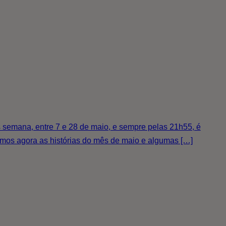
emana, entre 7 e 28 de maio, e sempre pelas 21h55, é
amos agora as histórias do mês de maio e algumas […]