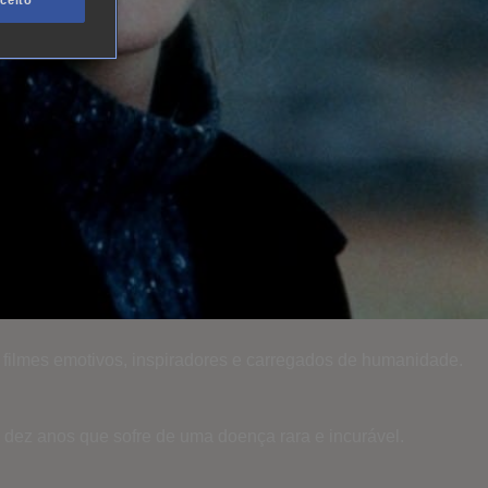
ceito
 filmes emotivos, inspiradores e carregados de humanidade.
z anos que sofre de uma doença rara e incurável.