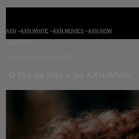
AXN
AXN WHITE
AXN MOVIES
AXN NOW
AXN WHITE
Publicado el 2 de May de 2025
O Dia da Mãe é no AXN White