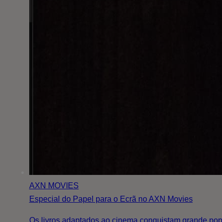
AXN MOVIES
Especial do Papel para o Ecrã no AXN Movies
Os livros adaptados ao cinema conquistam grande popu