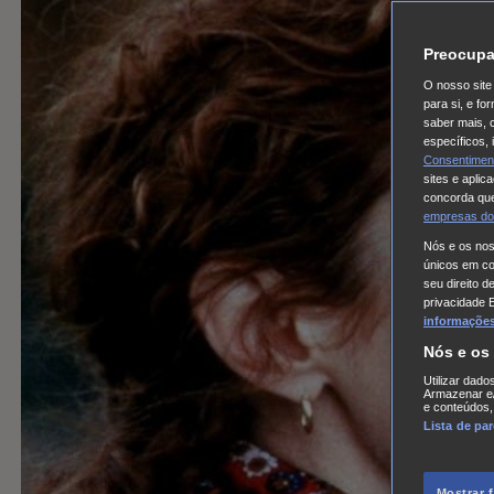
Preocupa
O nosso site 
para si, e f
saber mais, 
específicos,
Consentimen
sites e aplic
concorda que
empresas do
Nós e os no
únicos em coo
seu direito d
privacidade 
informações,
Nós e os
Utilizar dado
Armazenar e/
e conteúdos,
Lista de pa
Mostrar 