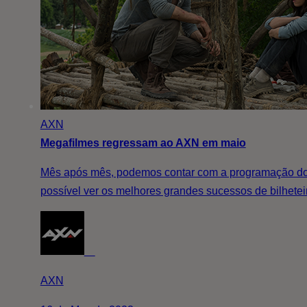
AXN
Megafilmes regressam ao AXN em maio
Mês após mês, podemos contar com a programação dos
possível ver os melhores grandes sucessos de bilhete
AXN