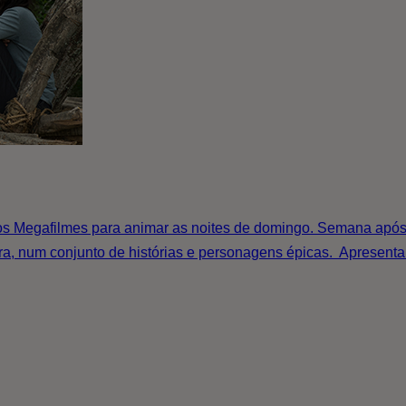
 Megafilmes para animar as noites de domingo. Semana após s
ira, num conjunto de histórias e personagens épicas. Apresent