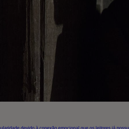
laridade devido à conexão emocional que os leitores já poss