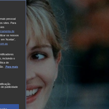
o mais pessoal
os sites. Para
kies
rramenta de
ilizar os nossos
 em 'Aceitar',
 com
as
tificadores
, incluindo o
ítica de
ão.
Para mais
tificação.
 de publicidade