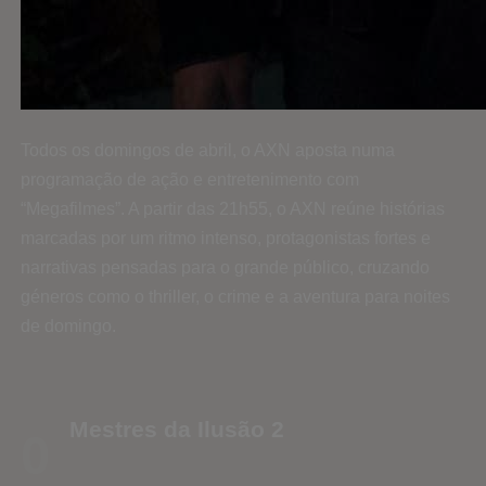
Todos os domingos de abril, o AXN aposta numa
programação de ação e entretenimento com
“Megafilmes”. A partir das 21h55, o AXN reúne histórias
marcadas por um ritmo intenso, protagonistas fortes e
narrativas pensadas para o grande público, cruzando
géneros como o thriller, o crime e a aventura para noites
de domingo.
Mestres da Ilusão 2
0