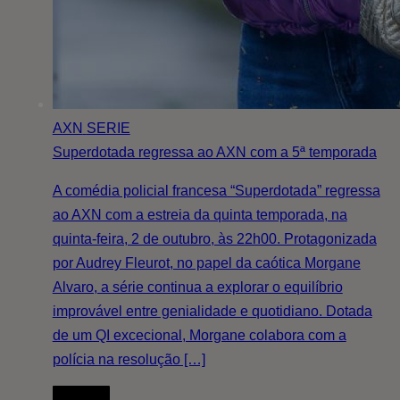
AXN
SERIE
Superdotada regressa ao AXN com a 5ª temporada
A comédia policial francesa “Superdotada” regressa
ao AXN com a estreia da quinta temporada, na
quinta-feira, 2 de outubro, às 22h00. Protagonizada
por Audrey Fleurot, no papel da caótica Morgane
Alvaro, a série continua a explorar o equilíbrio
improvável entre genialidade e quotidiano. Dotada
de um QI excecional, Morgane colabora com a
polícia na resolução […]