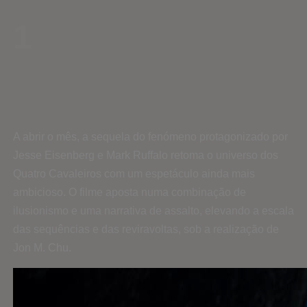
1
A abrir o mês, a sequela do fenómeno protagonizado por
Jesse Eisenberg e Mark Ruffalo retoma o universo dos
Quatro Cavaleiros com um espetáculo ainda mais
ambicioso. O filme aposta numa combinação de
ilusionismo e uma narrativa de assalto, elevando a escala
das sequências e das reviravoltas, sob a realização de
Jon M. Chu.