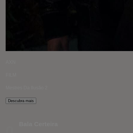
AXN
FILM
Mestres Da Ilusão 2
Descubra mais
Bala Certeira
0