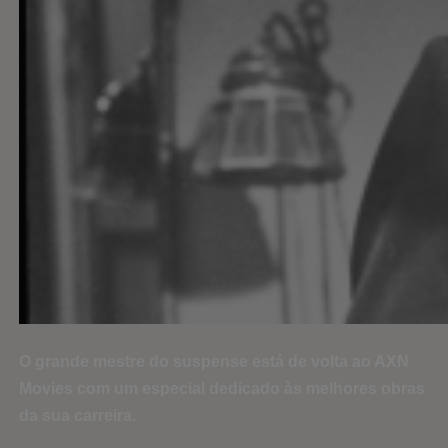
O grande mestre do suspense está de volta ao AXN
Movies com um especial dedicado às melhores obras
da sua carreira.