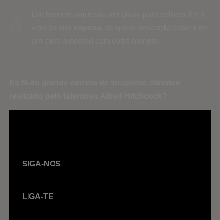
Um homem orquestra um plano para colocar fim à
4
vida da sua
esposa
, de quem desconfia estar a ter
um caso amoroso com outro homem.
És fã do grande cinema de suspense clássico
realizado pelo talentoso Alfred Hitchcock?
SIGA-NOS
LIGA-TE