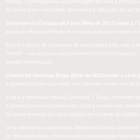
receios. Cox mergulhou na personagem de alma e coração, 
22 quilos para o seu papel, recorrendo a utilização de um “f
O Homem do Coração de Ferro (filme de 2017) exibe a 7 
ascensão Reinhard Heydrich, uma das principais mentes e ro
Esta é a versão de Hollywood de uma história forte, real, a 
“HHhH” – um acrónimo para Himmlers Hirn heißt Heydrich – 
grande interpretação.
O Herói De Hacksaw Ridge (filme de 2016) exibe a 14 de 
e grande corajoso que ousou não combater no decurso da 
Esta é a história do virtuoso Desmond T. Doss, um homem r
a primeira pessoa na história dos EUA a receber esta medalh
de salvar imensos dos seus colegas em contexto de batalha
Uma verdadeira, mas positiva, história de Guerra, Desmon
Jr., filho deste herói, chorou devido à interpretação real