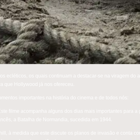
os ecléticos, os quais continuam a destacar-se na viragem do 
a que Hollywood já nos ofereceu.
momentos importantes na história do cinema e de todos nós:
ste filme acompanha alguns dos dias mais importantes para a 
ancês, a Batalha de Normandia, sucedida em 1944.
ill, à medida que este discute os planos de invasão e conta c