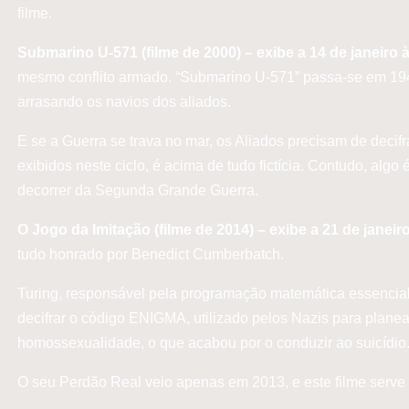
filme.
Submarino U-571 (filme de 2000) – exibe a 14 de janeiro 
mesmo conflito armado. “Submarino U-571” passa-se em 1941
arrasando os navios dos aliados.
E se a Guerra se trava no mar, os Aliados precisam de decifra
exibidos neste ciclo, é acima de tudo fictícia. Contudo, alg
decorrer da Segunda Grande Guerra.
O Jogo da Imitação (filme de 2014) – exibe a 21 de janeir
tudo honrado por Benedict Cumberbatch.
Turing, responsável pela programação matemática essencial 
decifrar o código ENIGMA, utilizado pelos Nazis para plane
homossexualidade, o que acabou por o conduzir ao suicídio
O seu Perdão Real veio apenas em 2013, e este filme serve