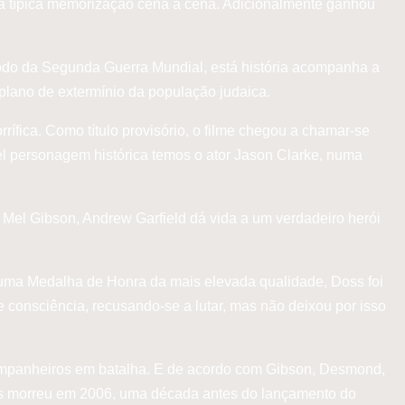
à típica memorização cena a cena. Adicionalmente ganhou
íodo da Segunda Guerra Mundial, está história acompanha a
 plano de extermínio da população judaica.
rífica. Como título provisório, o filme chegou a chamar-se
l personagem histórica temos o ator Jason Clarke, numa
Mel Gibson, Andrew Garfield dá vida a um verdadeiro herói
 uma Medalha de Honra da mais elevada qualidade, Doss foi
e consciência, recusando-se a lutar, mas não deixou por isso
companheiros em batalha. E de acordo com Gibson, Desmond,
Doss morreu em 2006, uma década antes do lançamento do