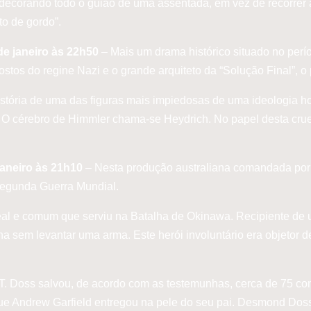
decorando todo o guião de uma assentada, em vez de recorrer 
ato de gordo”.
de janeiro às 22h50
– Mais um drama histórico situado no per
stos do regine Nazi e o grande arquiteto da “Solução Final”, o
história de uma das figuras mais impiedosas de uma ideologia hor
O cérebro de Himmler chama-se Heydrich. No papel desta crue
janeiro às 21h10
– Nesta produção australiana comandada por 
Segunda Guerra Mundial.
eal e comum que serviu na Batalha de Okinawa. Recipiente de
a sem levantar uma arma. Este herói involuntário era objetor d
.
d T. Doss salvou, de acordo com as testemunhas, cerca de 75 
ista que Andrew Garfield entregou na pele do seu pai. Desmond 