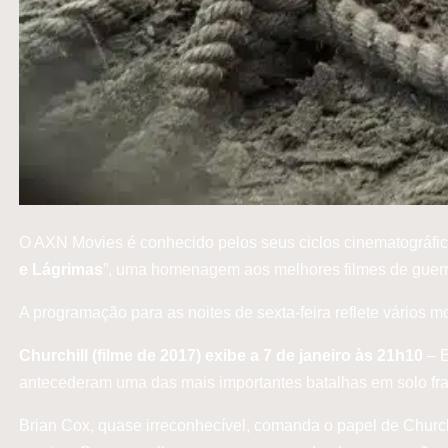
O AXN Movies é conhecido pelos seus ciclos cinematográfic
e Lágrimas
”, uma homenagem aos melhores filmes de guerr
A programação para as noites de sexta-feira reflete vários 
Churchill (filme de 2017) exibe a 7 de janeiro às 21h10
– E
antecederam uma das mais importantes batalhas em solo fr
Brian Cox, quase irreconhecível, comanda o papel de Church