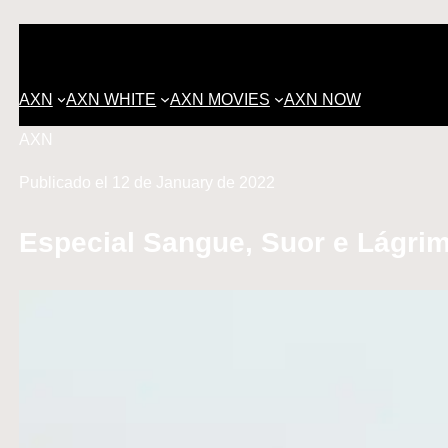
AXN
AXN WHITE
AXN MOVIES
AXN NOW
AXN
Publicado el 12 de January de 2022
Especial Sangue, Suor e Lágrim