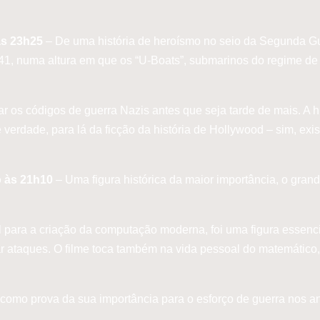
às 23h25
– De uma história de heroísmo no seio da Segunda Gu
, numa altura em que os “U-Boats”, submarinos do regime de H
r os códigos de guerra Nazis antes que seja tarde de mais. A hi
o é verdade, para lá da ficção da história de Hollywood – sim, 
o às 21h10
– Uma figura histórica da maior importância, o gran
para a criação da computação moderna, foi uma figura essenci
ar ataques. O filme toca também na vida pessoal do matemático,
.
 como prova da sua importância para o esforço de guerra nos a