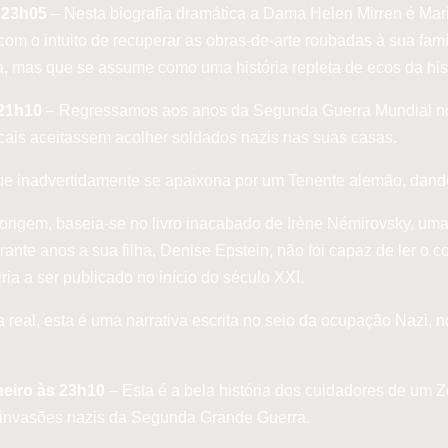
s 23h05
– Nesta biografia dramática a Dama Helen Mirren é Mari
com o intuito de recuperar as obras-de-arte roubadas à sua famí
 mas que se assume como uma história repleta de ecos da hist
 21h10
– Regressamos aos anos da Segunda Guerra Mundial no 
 locais aceitassem acolher soldados nazis nas suas casas.
a que inadvertidamente se apaixona por um Tenente alemão, dan
 origem, baseia-se no livro inacabado de Irène Némirovsky, um
nte anos a sua filha, Denise Epstein, não foi capaz de ler o c
ia a ser publicado no início do século XXI.
eal, esta é uma narrativa escrita no seio da ocupação Nazi, n
neiro às 23h10
– Esta é a bela história dos cuidadores de um Z
s invasões nazis da Segunda Grande Guerra.