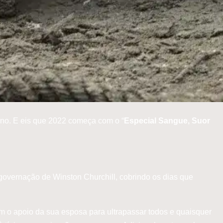
ano. E eis que 2022 começa com o “
Especial Sangue, Suor
governação de Winston Churchill, cobrindo os dias que
om o apoio da sua esposa para ultrapassar todos e quaisquer