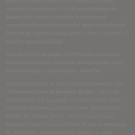
passar em branco estas datas basilares na cultura
portuguesa, prepara-se o ciclo
Especial Póquer de
Santos
que, semana a semana, faz uma breve
retrospetiva da carreira de grandes atores de Hollywood.
Para ver, de segunda a sexta, entre os dias 6 de junho e 1
de julho,
s
empre às 21h10
.
Já entre
13 e 17 de junho
, o AXN Movies exibe cinco
filmes importantes da carreira de um dos maiores astros
da representação e da produção –
Brad Pitt
.
A semana dedicada ao ator começa precisamente com
“O Estranho Caso de Benjamin Button”
, no Dia de
Santo António (
13, às 21h10
). De David Fincher, autor
conhecido por filmes aclamados como “Sete Pecados
Mortais” ou “A Rede Social”, “The Curious Case of
Benjamin Button” foi um dos filmes do ano na temporada
de 2008/2009, conquistando três Óscares e sendo