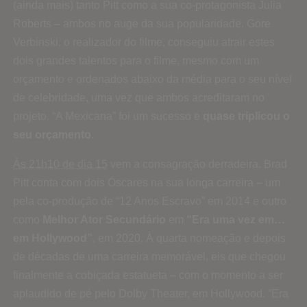
(ainda mais) tanto Pitt como a sua co-protagonista Julia
Roberts – ambos no auge da sua popularidade. Gore
Verbinski, o realizador do filme, conseguiu atrair estes
dois grandes talentos para o filme, mesmo com um
orçamento e ordenados abaixo da média para o seu nível
de celebridade, uma vez que ambos acreditaram no
projeto. “A Mexicana” foi um sucesso e
quase triplicou o
seu orçamento
.
Às 21h10 de dia 15
vem a consagração derradeira. Brad
Pitt conta com dois Óscares na sua longa carreira – um
pela co-produção de “12 Anos Escravo” em 2014 e outro
como
Melhor Ator Secundário
em
“Era uma vez em…
em Hollywood”
, em 2020. À quarta nomeação e depois
de décadas de uma carreira memorável, eis que chegou
finalmente a cobiçada estatueta – com o momento a ser
aplaudido de pé pelo Dolby Theater, em Hollywood. “Era