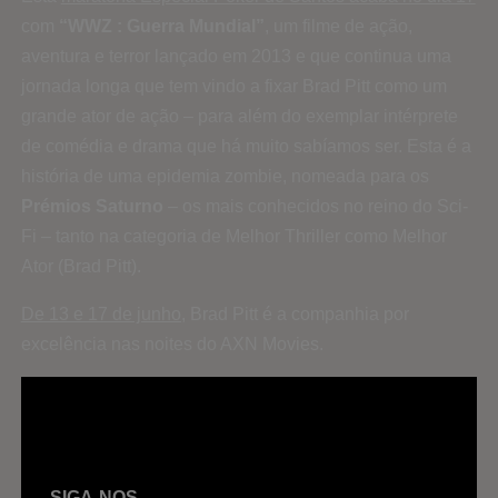
com
“WWZ : Guerra Mundial”
, um filme de ação,
aventura e terror lançado em 2013 e que continua uma
jornada longa que tem vindo a fixar Brad Pitt como um
grande ator de ação – para além do exemplar intérprete
de comédia e drama que há muito sabíamos ser. Esta é a
história de uma epidemia zombie, nomeada para os
Prémios Saturno
– os mais conhecidos no reino do Sci-
Fi – tanto na categoria de Melhor Thriller como Melhor
Ator (Brad Pitt).
De 13 e 17 de junho,
Brad Pitt é a companhia por
excelência nas noites do AXN Movies.
SIGA-NOS