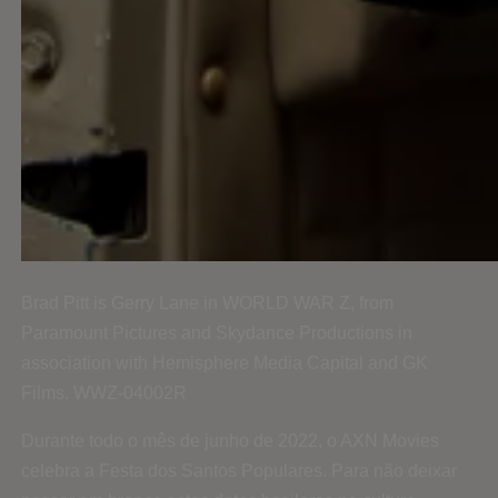
Brad Pitt is Gerry Lane in WORLD WAR Z, from
Paramount Pictures and Skydance Productions in
association with Hemisphere Media Capital and GK
Films. WWZ-04002R
Durante todo o mês de junho de 2022, o AXN Movies
celebra a Festa dos Santos Populares. Para não deixar