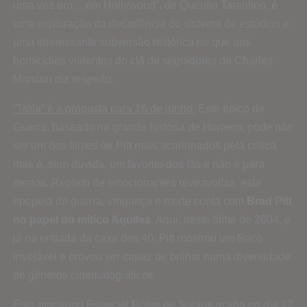
uma vez em… em Hollywood”, de Quentin Tarantino, é
uma exploração da decadência do sistema de estúdios e
uma interessante subversão histórica no que aos
homicídios violentos do clã de seguidores de Charles
Manson diz respeito.
“Tróia” é a proposta para 16 de junho.
Este épico de
Guerra, baseado na grande história de Homero, pode não
ser um dos filmes de Pitt mais acarinhados pela crítica
mas é, sem dúvida, um favorito dos fãs e não é para
menos. Repleto de emocionantes reviravoltas, esta
epopeia de guerra, vingança e morte conta com
Brad Pitt
no papel do mítico Aquiles
. Aqui, neste filme de 2004, e
já na entrada da casa dos 40, Pitt mostrou um físico
invejável e provou ser capaz de brilhar numa diversidade
de géneros cinematográficos.
Esta
maratona Especial Póker de Santos acaba no dia 17