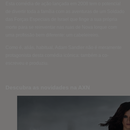
Esta comédia de ação lançada em 2008 tem o potencial
de divertir toda a família com as aventuras de um Soldado
das Forças Especiais de Israel que finge a sua própria
morte para se reinventar nas ruas de Nova Iorque com
uma profissão bem diferente: um cabeleireiro.
Como é, aliás, habitual, Adam Sandler não é meramente
protagonista desta comédia icónica: também a co-
escreveu e produziu.
Descubra as novidades na AXN