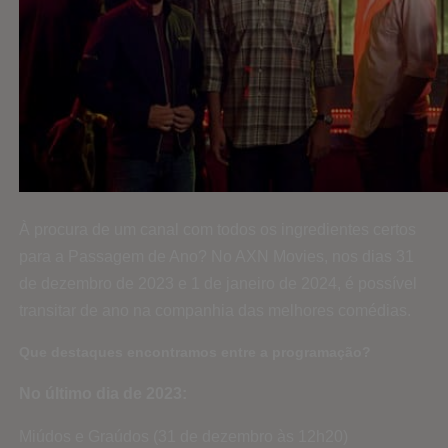
À procura de um canal com todos os ingredientes certos
para a Passagem de Ano? No AXN Movies, nos dias 31
de dezembro de 2023 e 1 de janeiro de 2024, é possível
transitar de ano na companhia das melhores comédias.
Que destaques encontramos entre a programação?
No último dia de 2023:
Miúdos e Graúdos (31 de dezembro às 12h20)