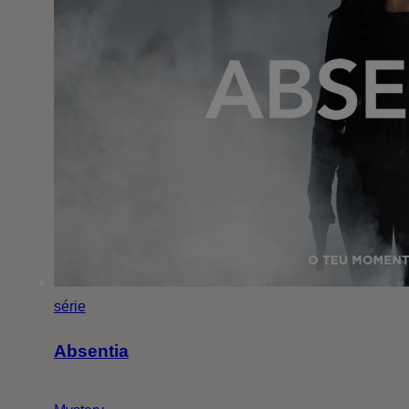
série
Absentia