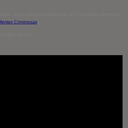
ução – como não podia deixar de ser – e sempre afirmou ter
Mentes Criminosas
.
s redes sociais.