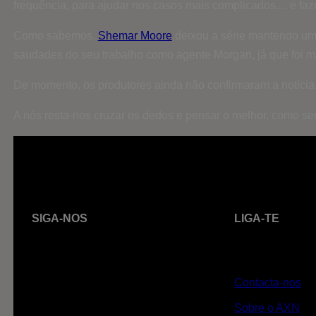
frequência, para ajudar nos casos mais complicados… e fazer
Como sabemos,
Shemar Moore
deixou a série mantendo uma
saudades do seu trabalho como agente Morgan, já que foi mu
De momento, os produtores ainda não confirmaram a notíci
A nós resta-nos cruzar os dedos e pensar o melhor, como se
SIGA-NOS
LIGA-TE
Contacta-nos
Sobre o AXN