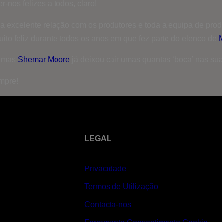
-nos felizes a todos, claro!
 excelente relação com os produtores e toda a equipa de prod
ito feliz durante todos os anos em que fez parte do elenco de
a mas
Shemar Moore
já deixou cair umas quantas ‘boca’ nas sua
mpre!
LEGAL
Privacidade
Termos de Utilização
Contacta-nos