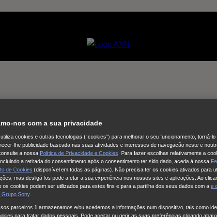
e mais vezes?
mo-nos com a sua privacidade
utiliza cookies e outras tecnologias (“cookies”) para melhorar o seu funcionamento, torná-l
ornecer-lhe publicidade baseada nas suas atividades e interesses de navegação neste e noutr
consulte a nossa
Política de Privacidade e Cookies
. Para fazer escolhas relativamente a coo
 incluindo a retirada do consentimento após o consentimento ter sido dado, aceda à nossa
Fe
to de Cookies
(disponível em todas as páginas). Não precisa ter os cookies ativados para ut
ações, mas desligá-los pode afetar a sua experiência nos nossos sites e aplicações. Ao clicar
 os cookies podem ser utilizados para estes fins e para a partilha dos seus dados com a
e
 Grupo Sony
.
ssos parceiros
1
armazenamos e/ou acedemos a informações num dispositivo, tais como iden
kies para tratar dados pessoais. Pode aceitar ou gerir as suas preferências clicando abaixo