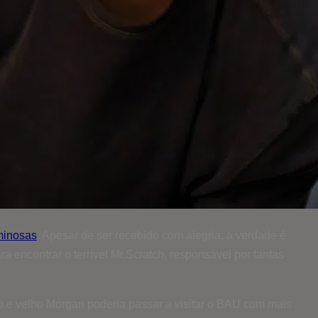
minosas
. Apesar de ser recebido com alegria, a verdade é
 encontrar o terrível Mr.Scratch, responsável por tantas
ido e velho Morgan poderia passar a visitar o BAU com mais