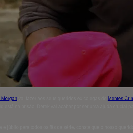
 Morgan
vai fazer aos seus queridos ex colegas de
Mentes Cri
stá na prisão! Derek vai acabar por ser uma ajuda crucial para
a e júbilo para todos os fãs da série, consta que o nosso quer