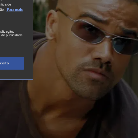
ítica de
ão.
Para mais
tificação.
 de publicidade
ceito