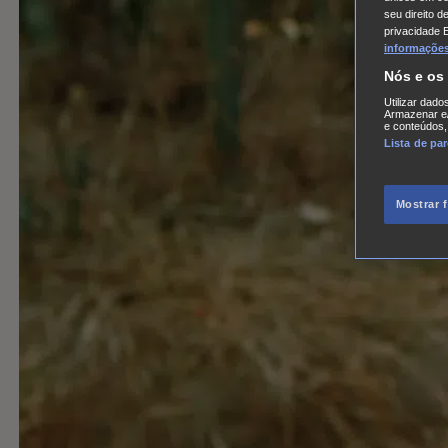
seu direito d
privacidade 
informações,
Nós e os
Utilizar dado
Armazenar e/
e conteúdos,
Lista de pa
Mostrar 