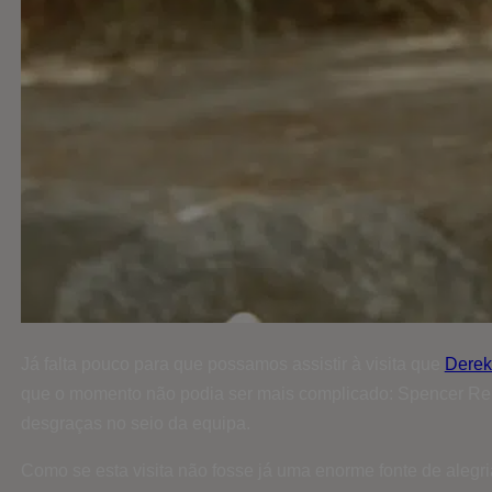
Já falta pouco para que possamos assistir à visita que
Derek
que o momento não podia ser mais complicado: Spencer Reid e
desgraças no seio da equipa.
Como se esta visita não fosse já uma enorme fonte de alegri