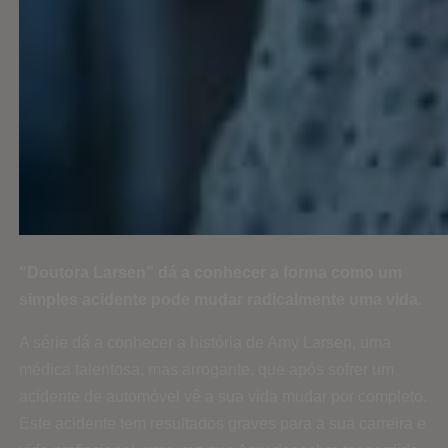
“Doutora Larsen” dá a conhecer a forma como um
simples acidente pode mudar radicalmente uma vida.
A série dá a conhecer a história de Amy Larsen, uma
médica talentosa, mas arrogante, que após sofrer um
acidente de automóvel vê a sua vida mudar por completo.
Este acidente tem resultados graves para a sua carreira e