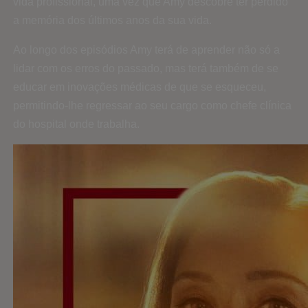
vida profissional, uma vez que Amy descobre ter perdido
a memória dos últimos anos da sua vida.
Ao longo dos episódios Amy terá de aprender não só a
lidar com os erros do passado, mas terá também de se
educar em inovações médicas de que se esqueceu,
permitindo-lhe regressar ao seu cargo como chefe clínica
do hospital onde trabalha.