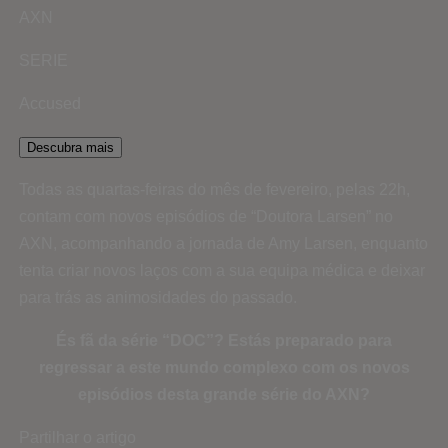
AXN
SERIE
Accused
Descubra mais
Todas as quartas-feiras do mês de fevereiro, pelas 22h,
contam com novos episódios de “Doutora Larsen” no
AXN, acompanhando a jornada de Amy Larsen, enquanto
tenta criar novos laços com a sua equipa médica e deixar
para trás as animosidades do passado.
És fã da série “DOC”? Estás preparado para
regressar a este mundo complexo com os novos
episódios desta grande série do AXN?
Partilhar o artigo