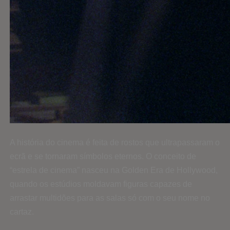
A história do cinema é feita de rostos que ultrapassaram o
ecrã e se tornaram símbolos eternos. O conceito de
“estrela de cinema” nasceu na Golden Era de Hollywood,
quando os estúdios moldavam figuras capazes de
arrastar multidões para as salas só com o seu nome no
cartaz.