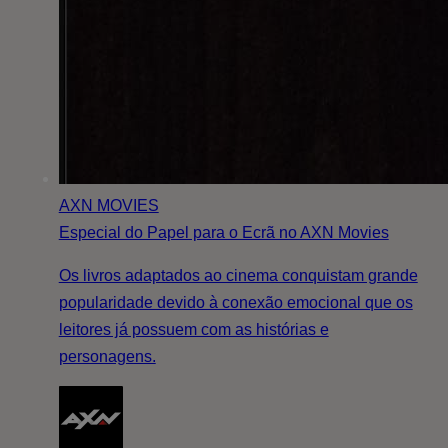
AXN MOVIES
Especial do Papel para o Ecrã no AXN Movies
Os livros adaptados ao cinema conquistam grande
popularidade devido à conexão emocional que os
leitores já possuem com as histórias e
personagens.