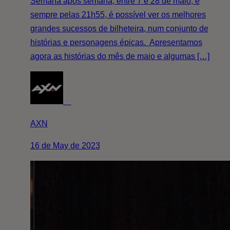
Semana após semana, entre 7 e 28 de maio, e
sempre pelas 21h55, é possível ver os melhores
grandes sucessos de bilheteira, num conjunto de
histórias e personagens épicas. Apresentamos
agora as histórias do mês de maio e algumas […]
AXN
16 de May de 2023