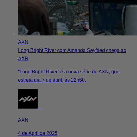
AXN
Long Bright River com Amanda Seyfried chega ao
AXN
“Long Bright River” é a nova série do AXN, que
estreia dia 7 de abril, às 22h50.
AXN
4 de April de 2025