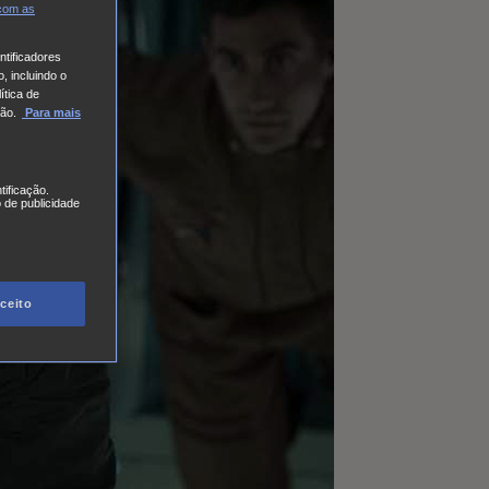
 com
as
tificadores
, incluindo o
ítica de
ão.
Para mais
tificação.
 de publicidade
ceito