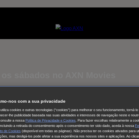
 os sábados no AXN Movies
mo-nos com a sua privacidade
utiliza cookies e outras tecnologias (“cookies”) para melhorar o seu funcionamento, torná-l
ornecer-lhe publicidade baseada nas suas atividades e interesses de navegação neste e noutr
consulte a nossa
Política de Privacidade e Cookies
. Para fazer escolhas relativamente a coo
 incluindo a retirada do consentimento após o consentimento ter sido dado, aceda à nossa
Fe
to de Cookies
(disponível em todas as páginas). Não precisa ter os cookies ativados para ut
ações, mas desligá-los pode afetar a sua experiência nos nossos sites e aplicações. Ao clicar