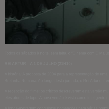
Todos os sábados à noite, sem falta, o “Cinema com C Maiús
REI ARTUR – A 1 DE JULHO (21H10
)
A história: A proposta de 2004 para a representação de uma 
Bretanha Romana. Ao longo desta jornada, o Rei Artur enfren
A recepção do filme: os críticos descreveram esta versão mu
eles atores de topo. A nova versão é vista como inteligente e 
A longa-metragem conquistou nomeações para várias premi