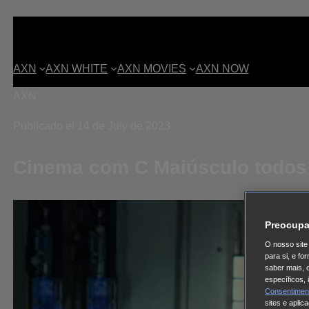
AXN
AXN WHITE
AXN MOVIES
AXN NOW
AXN
Publicado el 14 de July de 2023
Cinema com C Maiúsculo todos
Preocupa
O nosso site 
para si, e f
saber mais, 
específicos,
Consentimen
sites e aplic