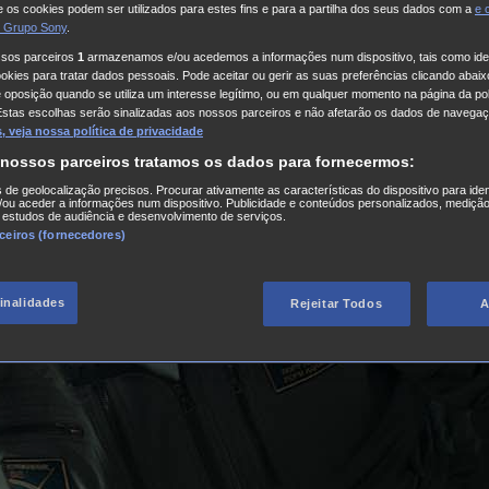
 os cookies podem ser utilizados para estes fins e para a partilha dos seus dados com a
e
 Grupo Sony
.
ssos parceiros
1
armazenamos e/ou acedemos a informações num dispositivo, tais como iden
kies para tratar dados pessoais. Pode aceitar ou gerir as suas preferências clicando abaixo
e oposição quando se utiliza um interesse legítimo, ou em qualquer momento na página da pol
Estas escolhas serão sinalizadas aos nossos parceiros e não afetarão os dados de navegaç
 veja nossa política de privacidade
 nossos parceiros tratamos os dados para fornecermos:
s de geolocalização precisos. Procurar ativamente as características do dispositivo para iden
ou aceder a informações num dispositivo. Publicidade e conteúdos personalizados, medição
 estudos de audiência e desenvolvimento de serviços.
rceiros (fornecedores)
finalidades
Rejeitar Todos
A