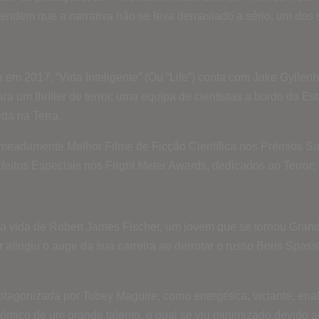
defendem que a narrativa não se leva demasiado a sério, um dos 
ada em 2017, “Vida Inteligente” (Ou “Life”) conta com Jake Gyll
ara um thriller de terror, uma equipa de cientistas a bordo da 
da na Terra.
nomeadamente Melhor Filme de Ficção Científica nos Prémios S
Efeitos Especiais nos Fright Meter Awards, dedicados ao Terror
 pela vida de Robert James Fischer, um jovem que se tornou Gra
atingiu o auge da sua carreira ao derrotar o russo Boris Spas
protagonizada por Tobey Maguire, como energética, viciante, en
ómico de um grande talento, o qual se viu minimizado devido ao 