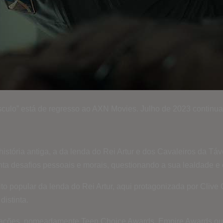
culo” está de regresso ao AXN Movies. Julho de 2023 continua 
história antiga, a da lenda do Rei Artur e dos Cavaleiros da T
ta desafios pessoais e morais, questionando a sua lealdade e o 
ito popular da lenda do Rei Artur, aqui protagonizada por Clive
distinta.
ações, nomeadamente Teen Choice Awards, Empire Awards ou 