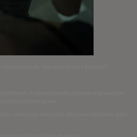
com esta tradição. Que títulos temos a descobrir?
ávola Redonda. A narrativa aborda a invasão anglo-saxã da
próprio propósito da luta.
 Owen, como muito bem criada pelos seus intérpretes, todos
Prémios da TV e Cinema da Irlanda.