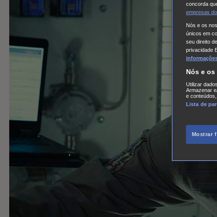
concorda que
empresas do
Nós e os no
únicos em coo
seu direito d
privacidade 
informações,
Nós e os
Utilizar dado
Armazenar e/
e conteúdos,
Lista de pa
Mostrar 