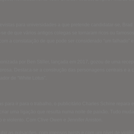
revistas para universidades a que pretende candidatar-se, Brad
-se de que vários antigos colegas se tornaram ricos ou famosos 
 a constatação de que pode ser considerado “um falhado” e q
onizada por Ben Stiller, lançada em 2017, gozou de uma recepçã
rosa. Destaca-se a construção das personagens centrais e a c
iador de “White Lotus”.
 para ir para o trabalho, o publicitário Charles Schine repar
riar uma ligação que resulta numa noite de paixão. Tudo mud
 e violento. Com Clive Owen e Jennifer Aniston.
subir as pulsações, com imensos twists e com um nível de violên