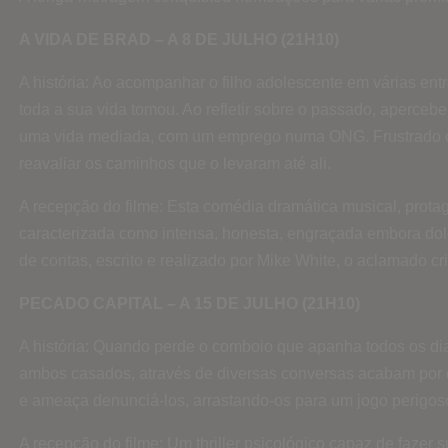
A VIDA DE BRAD – A 8 DE JULHO (21H10)
A história: Ao acompanhar o filho adolescente em várias ent
toda a sua vida tomou. Ao refletir sobre o passado, apercebe
uma vida mediada, com um emprego numa ONG. Frustrado com
reavaliar os caminhos que o levaram até ali.
A recepção do filme: Esta comédia dramática musical, protag
caracterizada como intensa, honesta, engraçada embora dolo
de contas, escrito e realizado por Mike White, o aclamado cr
PECADO CAPITAL – A 15 DE JULHO (21H10)
A história: Quando perde o comboio que apanha todos os dias
ambos casados, através de diversas conversas acabam por c
e ameaça denunciá-los, arrastando-os para um jogo perigoso
A recepção do filme: Um thriller psicológico capaz de fazer 