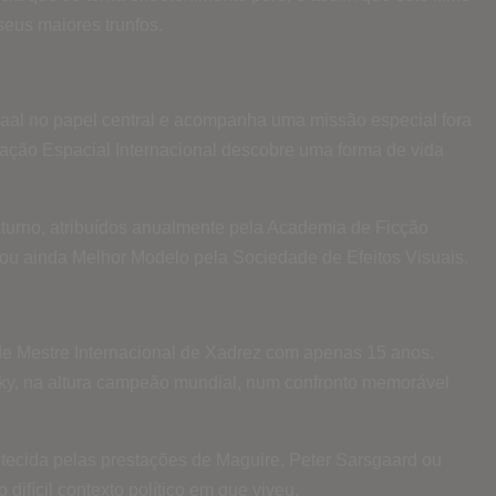
seus maiores trunfos.
enhaal no papel central e acompanha uma missão especial fora
Estação Espacial Internacional descobre uma forma de vida
aturno, atribuídos anualmente pela Academia de Ficção
; ou ainda Melhor Modelo pela Sociedade de Efeitos Visuais.
nde Mestre Internacional de Xadrez com apenas 15 anos.
sky, na altura campeão mundial, num confronto memorável
altecida pelas prestações de Maguire, Peter Sarsgaard ou
difícil contexto político em que viveu.