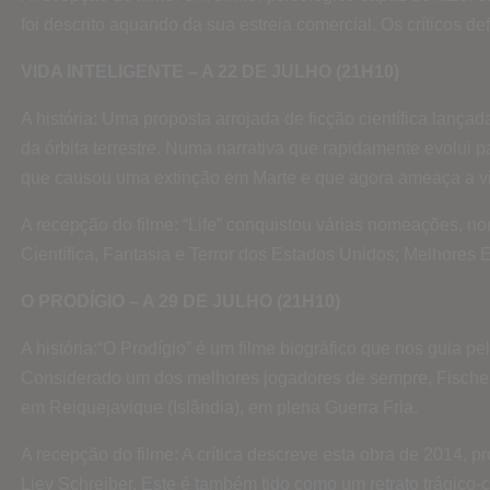
foi descrito aquando da sua estreia comercial. Os críticos 
VIDA INTELIGENTE – A 22 DE JULHO (21H10)
A história: Uma proposta arrojada de ficção científica lanç
da órbita terrestre. Numa narrativa que rapidamente evolui p
que causou uma extinção em Marte e que agora ameaça a vi
A recepção do filme: “Life” conquistou várias nomeações, 
Científica, Fantasia e Terror dos Estados Unidos; Melhores 
O PRODÍGIO – A 29 DE JULHO (21H10)
A história:“O Prodígio” é um filme biográfico que nos guia
Considerado um dos melhores jogadores de sempre, Fischer 
em Reiquejavique (Islândia), em plena Guerra Fria.
A recepção do filme: A crítica descreve esta obra de 2014, 
Liev Schreiber. Este é também tido como um retrato trágico-c