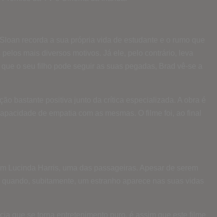
 Sloan recorda a sua própria vida de estudante e o rumo que
pelos mais diversos motivos. Já ele, pelo contrário, leva
ue o seu filho pode seguir as suas pegadas, Brad vê-se a
o bastante positiva junto da crítica especializada. A obra é
apacidade de empatia com as mesmas. O filme foi, ao final
a em Lucinda Harris, uma das passageiras. Apesar de serem
a quando, subitamente, um estranho aparece nas suas vidas
cia que se torna entretenimento puro, é assim que este filme