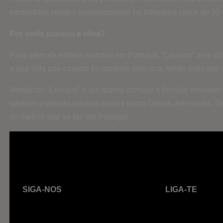
moderados rendeu posteriormente na bilheteira cerca de 30 
Por onde passou a obra?
Para além da estreia mundial em Portugal, “Leviano” teve dire
a sua vida pós-cinema foi também bem rica, tendo estrea
Veredicto: “Leviano” é um drama criminal e familiar envolve
também estreada noutros países como Grécia, Alemanha, Rei
do melhor que se faz em Portugal.
SIGA-NOS
LIGA-TE