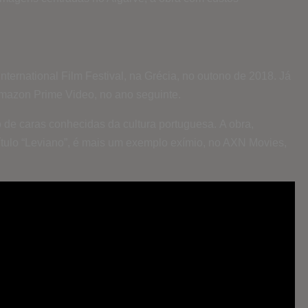
International Film Festival, na Grécia, no outono de 2018. Já
mazon Prime Video, no ano seguinte.
o de caras conhecidas da cultura portuguesa. A obra,
tulo “Leviano”, é mais um exemplo exímio, no AXN Movies,