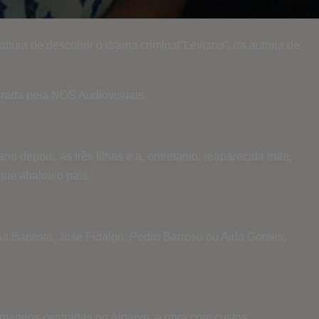
tura de descobrir o drama criminal”Leviano”, da autoria de
gurada pela NOS Audiovisuais.
o depois, as três filhas e a, entretanto, reaparecida mãe,
que abalou o país.
ba Baptista, José Fidalgo, Pedro Barroso ou Aida Gomes,
ilmagens centradas no Algarve, a obra com custos