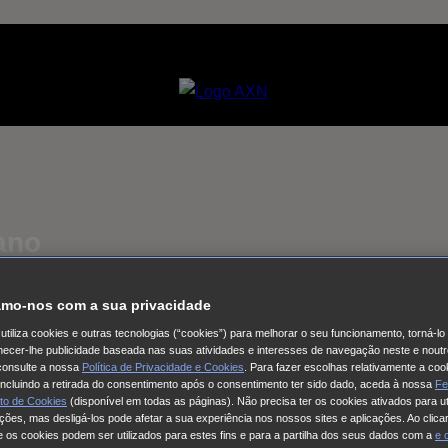
ano
mo-nos com a sua privacidade
utiliza cookies e outras tecnologias (“cookies”) para melhorar o seu funcionamento, torná-l
ornecer-lhe publicidade baseada nas suas atividades e interesses de navegação neste e noutr
consulte a nossa
Política de Privacidade e Cookies
. Para fazer escolhas relativamente a coo
 incluindo a retirada do consentimento após o consentimento ter sido dado, aceda à nossa
Fe
to de Cookies
(disponível em todas as páginas). Não precisa ter os cookies ativados para ut
ações, mas desligá-los pode afetar a sua experiência nos nossos sites e aplicações. Ao clicar
 os cookies podem ser utilizados para estes fins e para a partilha dos seus dados com a
e