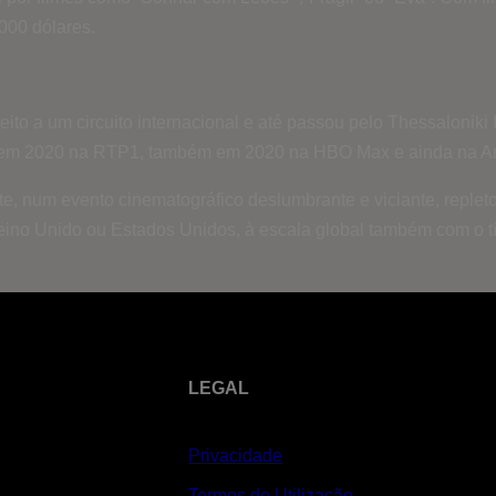
000 dólares.
ito a um circuito internacional e até passou pelo Thessaloniki 
do em 2020 na RTP1, também em 2020 na HBO Max e ainda na A
nte, num evento cinematográfico deslumbrante e viciante, replet
no Unido ou Estados Unidos, à escala global também com o tí
LEGAL
Privacidade
Termos de Utilização