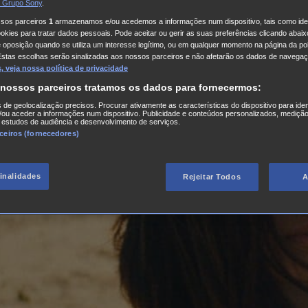
 Grupo Sony
.
ssos parceiros
1
armazenamos e/ou acedemos a informações num dispositivo, tais como iden
kies para tratar dados pessoais. Pode aceitar ou gerir as suas preferências clicando abaixo
e oposição quando se utiliza um interesse legítimo, ou em qualquer momento na página da pol
Estas escolhas serão sinalizadas aos nossos parceiros e não afetarão os dados de navegaç
 veja nossa política de privacidade
 nossos parceiros tratamos os dados para fornecermos:
s de geolocalização precisos. Procurar ativamente as características do dispositivo para iden
ou aceder a informações num dispositivo. Publicidade e conteúdos personalizados, medição
 estudos de audiência e desenvolvimento de serviços.
rceiros (fornecedores)
finalidades
Rejeitar Todos
A