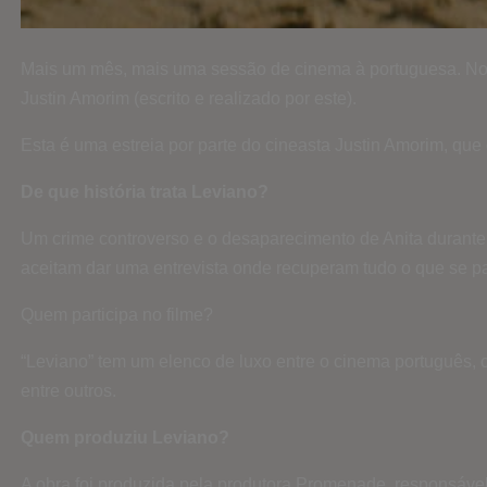
Mais um mês, mais uma sessão de cinema à portuguesa. No fi
Justin Amorim (escrito e realizado por este).
Esta é uma estreia por parte do cineasta Justin Amorim, q
De que história trata Leviano?
Um crime controverso e o desaparecimento de Anita durante a 
aceitam dar uma entrevista onde recuperam tudo o que se pa
Quem participa no filme?
“Leviano” tem um elenco de luxo entre o cinema português,
entre outros.
Quem produziu Leviano?
A obra foi produzida pela produtora Promenade, responsável