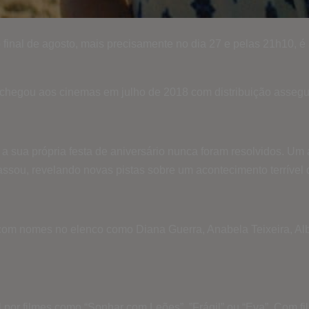
nal de agosto, mais precisamente no dia 27 e pelas 21h10, é al
ue chegou aos cinemas em julho de 2018 com distribuição asse
sua própria festa de aniversário nunca foram resolvidos. Um an
ssou, revelando novas pistas sobre um acontecimento terrível 
 com nomes no elenco como Diana Guerra, Anabela Teixeira, Al
 por filmes como “Sonhar com Leões” ,”Frágil” ou “Eva”. Com f