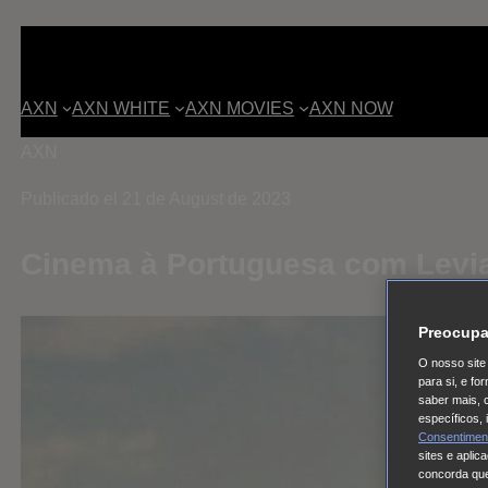
AXN
AXN WHITE
AXN MOVIES
AXN NOW
AXN
Publicado el 21 de August de 2023
Cinema à Portuguesa com Levi
Preocupa
O nosso site 
para si, e f
saber mais, 
específicos,
Consentimen
sites e aplic
concorda que