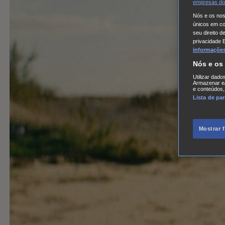
empresas do
Nós e os no
únicos em coo
seu direito d
privacidade 
informações,
Nós e os
Utilizar dado
Armazenar e/
e conteúdos,
Lista de pa
Mostrar 