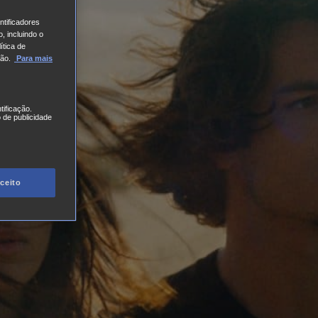
tificadores
, incluindo o
ítica de
ão.
Para mais
tificação.
 de publicidade
ceito