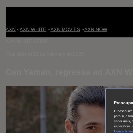
AXN
AXN WHITE
AXN MOVIES
AXN NOW
AXN WHITE
SERIE
Publicado el 13 de February de 2025
Can Yaman, regressa ao AXN W
Preocupa
O nosso site 
para si, e f
saber mais, 
específicos,
Consentimen