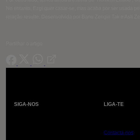
No entanto, Ezgi quer casar-se, mas acaba por ser usada p
relação resulte. Desenvolvida por Banu Zengin Tak e Asli Ze
Partilhar o artigo
SIGA-NOS
LIGA-TE
Contacta-nos