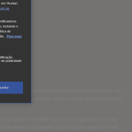
 em 'Aceitar',
 com
as
tificadores
, incluindo o
ítica de
ão.
Para mais
tificação.
 de publicidade
ntim.
ceito
 conta com diversos projetos de sucesso internacional, em
de “Viola come il mare”, onde o ator dá vida a um detetive
e alcançado o estrelato com as séries produzidas no seu
o seu alcance, utilizando a sua fama para ajudar os mais