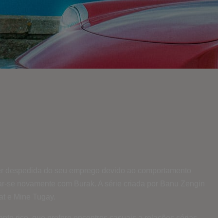
ós ser despedida do seu emprego devido ao comportamento
uzar-se novamente com Burak. A série criada por Banu Zengin
at e Mine Tugay.
e rico, que prefere encontros casuais a relações sérias.