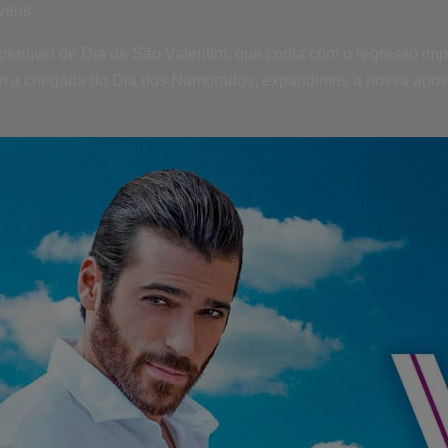
vens.
erdível de Dia de São Valentim, que conta com o regresso imper
om a chegada do Dia dos Namorados, expandimos a nossa apost