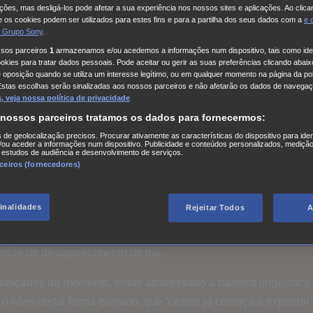
ações, mas desligá-los pode afetar a sua experiência nos nossos sites e aplicações. Ao clicar
 os cookies podem ser utilizados para estes fins e para a partilha dos seus dados com a
e
 Grupo Sony
.
ssos parceiros
1
armazenamos e/ou acedemos a informações num dispositivo, tais como iden
kies para tratar dados pessoais. Pode aceitar ou gerir as suas preferências clicando abaixo
e oposição quando se utiliza um interesse legítimo, ou em qualquer momento na página da pol
Estas escolhas serão sinalizadas aos nossos parceiros e não afetarão os dados de navegaç
 veja nossa política de privacidade
 nossos parceiros tratamos os dados para fornecermos:
s de geolocalização precisos. Procurar ativamente as características do dispositivo para iden
ou aceder a informações num dispositivo. Publicidade e conteúdos personalizados, medição
 estudos de audiência e desenvolvimento de serviços.
rceiros (fornecedores)
White com uma programação especial para o Dia de São Vale
finalidades
Rejeitar Todos
A
 mais populares da atualidade, tendo uma rica carreira que já
man, exibindo várias das suas premiadas séries, como é o caso 
detrás do desaparecimento do pai.
içados do momento, tendo atravessado a barreira linguística 
 o nível de tal forma elevado, que Yaman já começa a expandir 