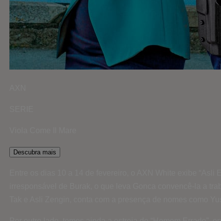
AXN
SERIE
Viola Come Il Mare
Descubra mais
Entre os dias 10 a 14 de fevereiro, o AXN White exibe “Asli
irresponsável de Burak, o que leva Gonca convencê-la a trab
Tak e Asli Zengin, conta com a presença de nomes como Yu
Por outro lado, temos ainda a estreia de “Homem Errado”, o