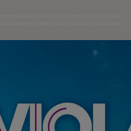
dível de duas séries. A atriz tem feito furor no AXN White
a no talento de Özdemir com a exibição de uma nova série