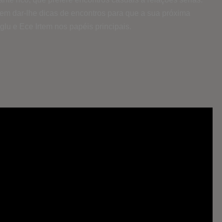
em dar-lhe dicas de encontros para que a sua próxima
lu e Ece Irtem nos papéis principais.