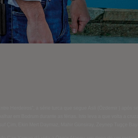
 Entre Herdeiros”, a série turca que segue Asli (Özdemir ) ap
alhar em Bodrum durante as férias. Isto leva a que volta a cr
suf Çim, Ekin Mert Daymaz, Mahir Günsiray, Zeynep Tugçe Bay
nde Can Yaman dá vida a Özgür Atasoy, um dono de um restaurant