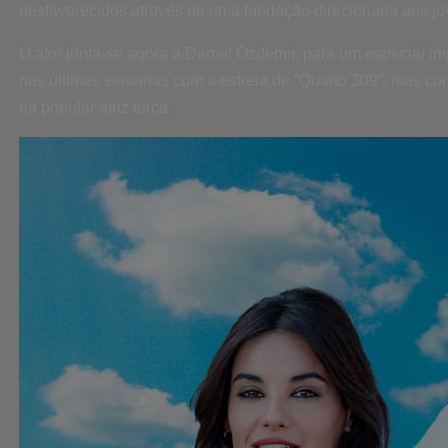
desfavorecidos através de uma fundação direcionada aos jo
O ator junta-se agora a Demet Özdemir, para um especial imp
nas últimas semanas com a estreia de “Quarto 309”, mas c
da popular atriz turca.