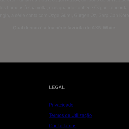
elos homens à sua volta, mas quando conhece Özgür, concorda 
ngin, a série conta com Özge Gürel, Gürgen Öz, Sarp Can Körog
Qual destas é a tua série favorita do AXN White.
LEGAL
Privacidade
Termos de Utilização
Contacta-nos