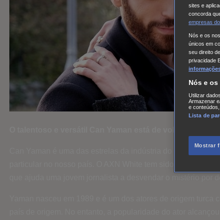
sites e aplic
concorda que
empresas do
Nós e os no
únicos em coo
seu direito d
privacidade 
informações,
Nós e os
Utilizar dado
Armazenar e/
e conteúdos,
Lista de pa
O talentoso e versátil Can Yaman está de volta ao AXN 
Mostrar 
Can Yaman é uma das estrelas da indústria do entretenimento
particular no nosso país. O AXN White tem sido a casa de Ya
que ajuda uma jovem jornalista a desvendar o mistério por 
Yaman nasceu em 1989 e é um dos atores de origem turca cob
país de origem. No entanto, a popularidade do ator alcançou