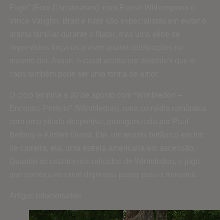
Fugir” (Four Christmases), com Reese Witherspoon e
Vince Vaughn. Brad e Kate são especialistas em evitar o
drama familiar durante o Natal, mas uma série de
imprevistos força-os a viver quatro celebrações no
mesmo dia. Assim, o casal acaba por descobrir que o
caos também pode ser uma forma de amor.
O ciclo termina a 30 de agosto com “Wimbledon –
Encontro Perfeito” (Wimbledon), uma comédia romântica
com uma pitada desportiva, protagonizada por Paul
Bettany e Kirsten Dunst. Ele, um tenista britânico em fim
de carreira, ela, uma estrela americana em ascensão.
Quando se cruzam nos relvados de Wimbledon, o jogo
que começa no court depressa passa para o romance.
Artigos relacionados