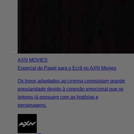
AXN MOVIES
Especial do Papel para o Ecrã no AXN Movies
Os livros adaptados ao cinema conquistam grande
popularidade devido à conexão emocional que os
leitores já possuem com as histórias e
personagens.