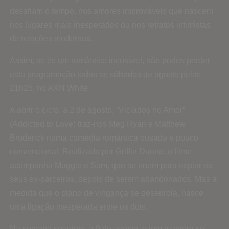
desafiam o tempo, nos amores improváveis que nascem
nos lugares mais inesperados ou nos retratos intimistas
de relações modernas.
Assim, se és um romântico incurável, não podes perder
esta programação todos os sábados de agosto pelas
21h25, no AXN White.
A abrir o ciclo, a 2 de agosto, “Viciados no Amor”
(Addicted to Love) traz-nos Meg Ryan e Matthew
Broderick numa comédia romântica ousada e pouco
convencional. Realizado por Griffin Dunne, o filme
acompanha Maggie e Sam, que se unem para espiar os
seus ex-parceiros, depois de serem abandonados. Mas à
medida que o plano de vingança se desenrola, nasce
uma ligação inesperada entre os dois.
Na semana seguinte, a 9 de agosto, o tom mantém-se