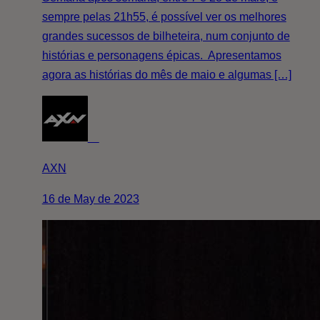
sempre pelas 21h55, é possível ver os melhores
grandes sucessos de bilheteira, num conjunto de
histórias e personagens épicas. Apresentamos
agora as histórias do mês de maio e algumas […]
AXN
16 de May de 2023