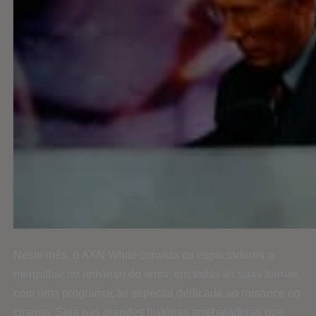
Neste mês, o AXN White convida os espectadores a
mergulhar no universo do amor, em todas as suas formas,
com uma programação especial dedicada ao romance no
cinema. Seja nas grandes histórias arrebatadoras que