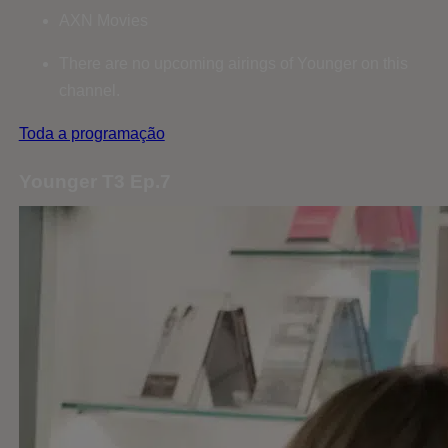
AXN Movies
There are no upcoming airings of Younger on this
channel.
Toda a programação
Younger T3 Ep.7