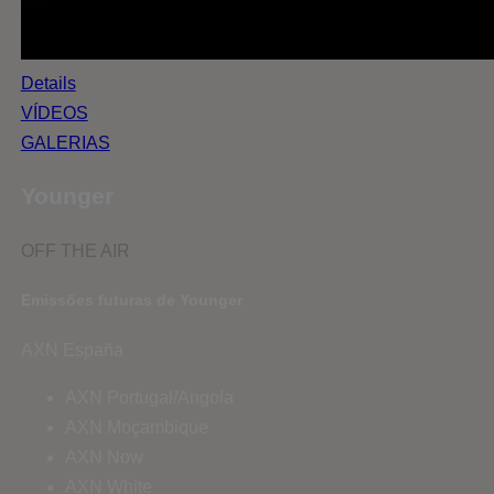
Details
VÍDEOS
GALERIAS
Younger
OFF THE AIR
Emissões futuras de Younger
AXN España
AXN Portugal/Angola
AXN Moçambique
AXN Now
AXN White