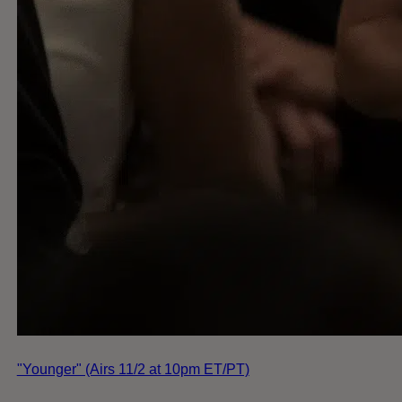
"Younger" (Airs 11/2 at 10pm ET/PT)