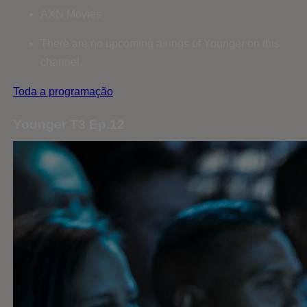
AXN Movies
There are no upcoming airings of Younger on this
channel.
Toda a programação
Younger T3 Ep.12