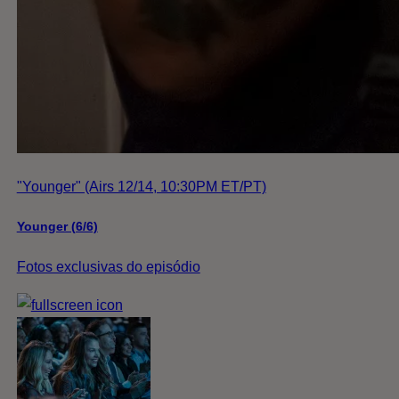
"Younger" (Airs 12/14, 10:30PM ET/PT)
Younger (6/6)
Fotos exclusivas do episódio