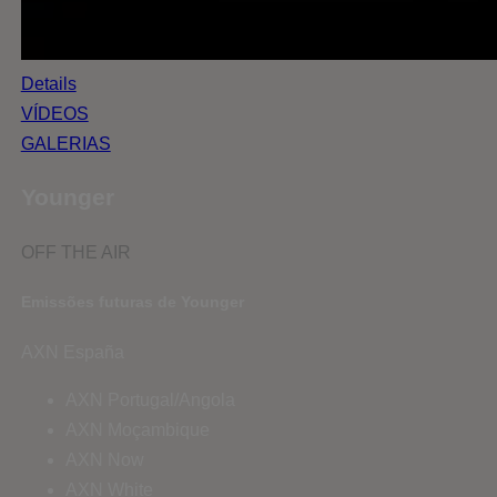
Details
VÍDEOS
GALERIAS
Younger
OFF THE AIR
Emissões futuras de Younger
AXN España
AXN Portugal/Angola
AXN Moçambique
AXN Now
AXN White