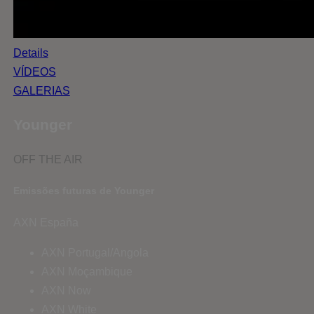
Details
VÍDEOS
GALERIAS
Younger
OFF THE AIR
Emissões futuras de Younger
AXN España
AXN Portugal/Angola
AXN Moçambique
AXN Now
AXN White