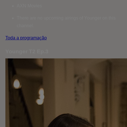
AXN Movies
There are no upcoming airings of Younger on this
channel.
Toda a programação
Younger T2 Ep.3