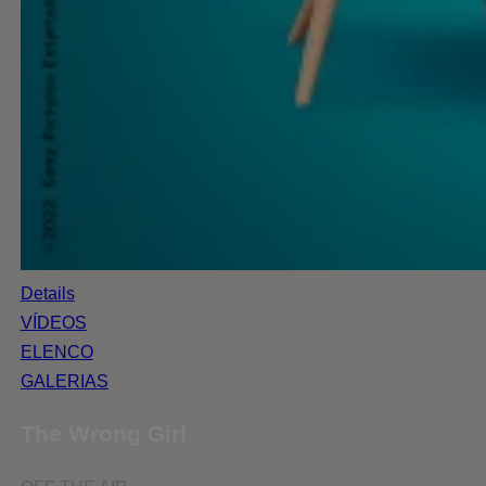
Details
VÍDEOS
ELENCO
GALERIAS
The Wrong Girl