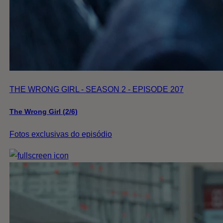
THE WRONG GIRL - SEASON 2 - EPISODE 207
The Wrong Girl (2/6)
Fotos exclusivas do episódio