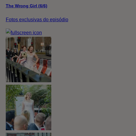
The Wrong Girl (6/6)
Fotos exclusivas do episódio