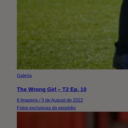
Galeria
The Wrong Girl – T2 Ep. 10
6 Imagens / 3 de August de 2022
Fotos exclusivas do episódio