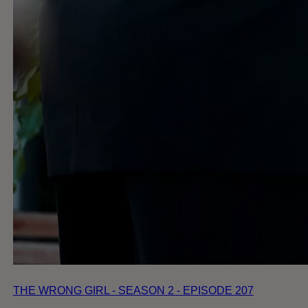
THE WRONG GIRL - SEASON 2 - EPISODE 207