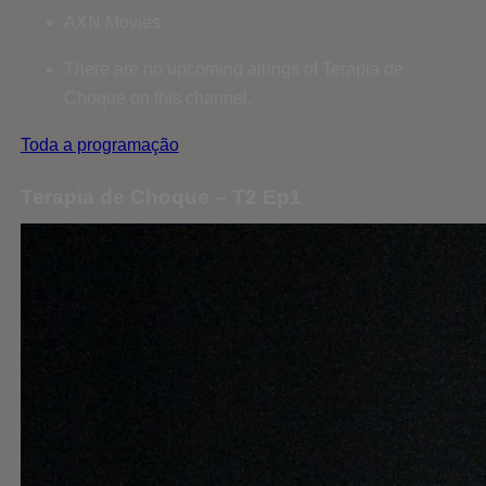
AXN Movies
There are no upcoming airings of Terapia de
Choque on this channel.
Toda a programação
Terapia de Choque – T2 Ep1