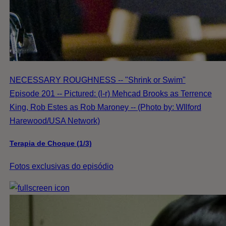
NECESSARY ROUGHNESS -- "Shrink or Swim"
Episode 201 -- Pictured: (l-r) Mehcad Brooks as Terrence
King, Rob Estes as Rob Maroney -- (Photo by: WIlford
Harewood/USA Network)
Terapia de Choque (1/3)
Fotos exclusivas do episódio