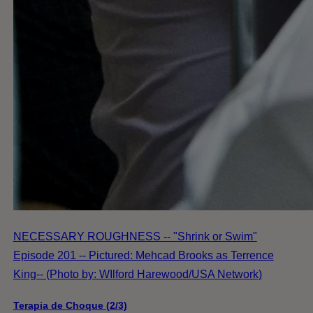
NECESSARY ROUGHNESS -- "Shrink or Swim"
Episode 201 -- Pictured: Mehcad Brooks as Terrence
King-- (Photo by: WIlford Harewood/USA Network)
Terapia de Choque (2/3)