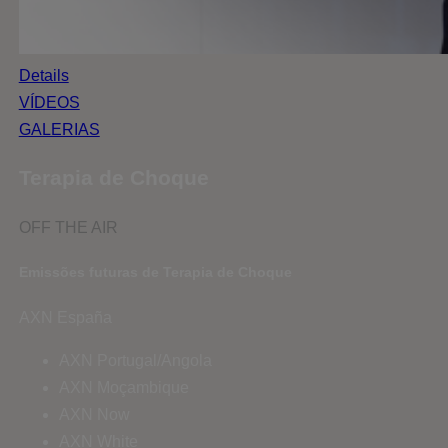
Details
VÍDEOS
GALERIAS
Terapia de Choque
OFF THE AIR
Emissões futuras de Terapia de Choque
AXN España
AXN Portugal/Angola
AXN Moçambique
AXN Now
AXN White