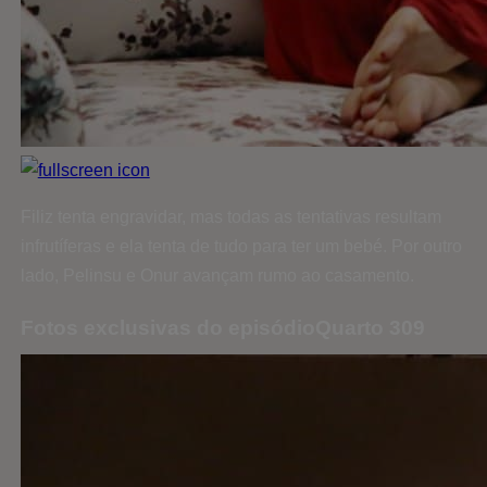
Filiz tenta engravidar, mas todas as tentativas resultam
infrutíferas e ela tenta de tudo para ter um bebé. Por outro
lado, Pelinsu e Onur avançam rumo ao casamento.
Fotos exclusivas do episódioQuarto 309