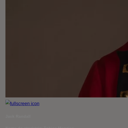
Jack Randall
Nome do ator/atriz: Tobias Menzies