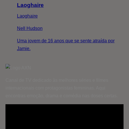
Laoghaire
Laoghaire
Nell Hudson
Uma jovem de 16 anos que se sente atraída por
Jamie.
Canal de TV dedicado às melhores séries e filmes
internacionais com protagonistas femininas. Aqui
encontras emoção, drama e comédia nas doses certas.