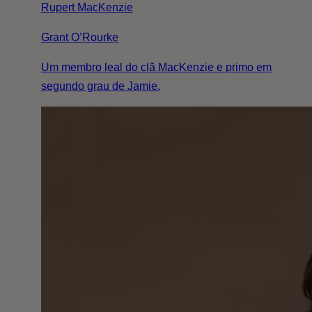
Rupert MacKenzie
Grant O’Rourke
Um membro leal do clã MacKenzie e primo em
segundo grau de Jamie.