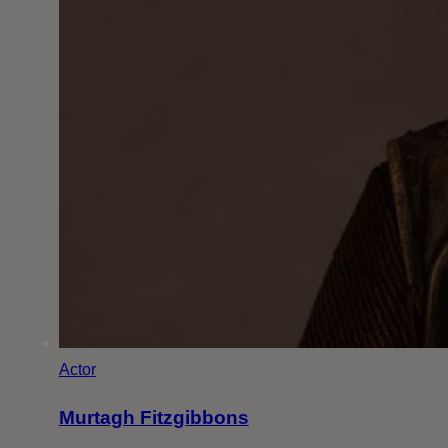
Actor
Murtagh Fitzgibbons