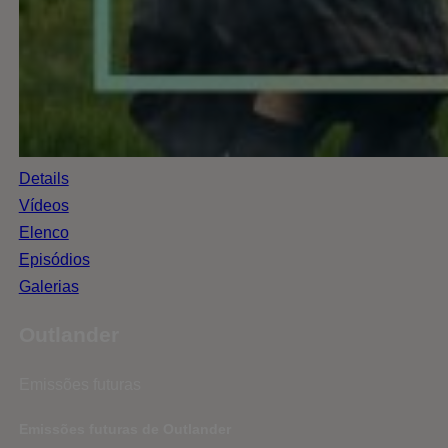
Details
Vídeos
Elenco
Episódios
Galerias
Outlander
Emissões futuras
Emissões futuras de Outlander