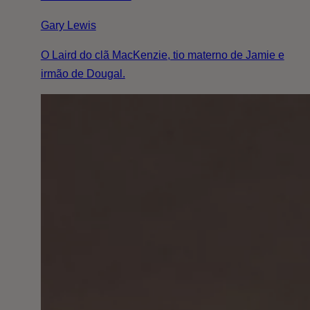
Gary Lewis
O Laird do clã MacKenzie, tio materno de Jamie e
irmão de Dougal.