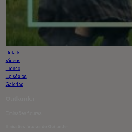
Details
Vídeos
Elenco
Episódios
Galerias
Outlander
Emissões futuras
Emissões futuras de Outlander