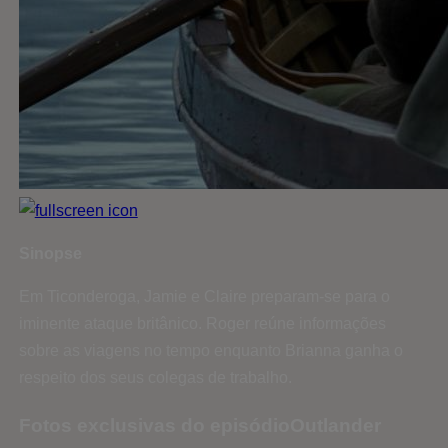
Sinopse
Em Ticonderoga, Jamie e Claire preparam-se para o
iminente ataque britânico. Roger reúne informações
sobre as viagens no tempo enquanto Brianna ganha o
respeito dos seus colegas de trabalho.
Fotos exclusivas do episódioOutlander