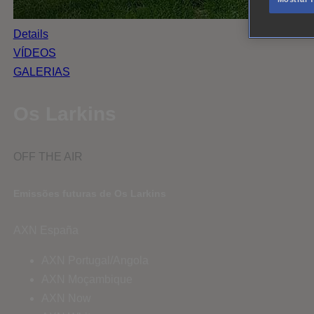
Details
VÍDEOS
GALERIAS
Os Larkins
OFF THE AIR
Emissões futuras de Os Larkins
AXN España
AXN Portugal/Angola
AXN Moçambique
AXN Now