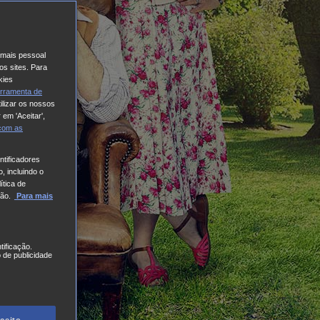
o mais pessoal
os sites. Para
kies
rramenta de
ilizar os nossos
 em 'Aceitar',
 com
as
tificadores
, incluindo o
ítica de
ão.
Para mais
tificação.
 de publicidade