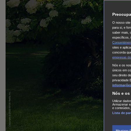
Preocupa
O nosso site 
para si, e f
saber mais, 
específicos,
Consentimen
sites e aplic
concorda que
empresas do
Nós e os no
únicos em coo
seu direito d
privacidade 
informações,
Nós e os
Utilizar dado
Armazenar e/
e conteúdos,
Lista de pa
Mostrar 