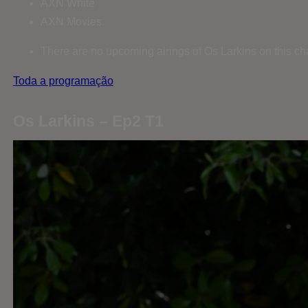
AXN White
AXN Movies
There are no upcoming airings of Os Larkins on this ch
Toda a programação
Os Larkins – Ep2 T1