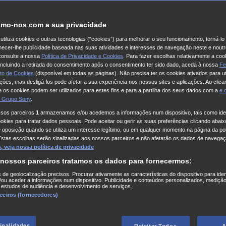
mo-nos com a sua privacidade
utiliza cookies e outras tecnologias (“cookies”) para melhorar o seu funcionamento, torná-l
ornecer-lhe publicidade baseada nas suas atividades e interesses de navegação neste e noutr
consulte a nossa
Política de Privacidade e Cookies
. Para fazer escolhas relativamente a coo
 incluindo a retirada do consentimento após o consentimento ter sido dado, aceda à nossa
Fe
to de Cookies
(disponível em todas as páginas). Não precisa ter os cookies ativados para ut
ações, mas desligá-los pode afetar a sua experiência nos nossos sites e aplicações. Ao clicar
 os cookies podem ser utilizados para estes fins e para a partilha dos seus dados com a
e
 Grupo Sony
.
ssos parceiros
1
armazenamos e/ou acedemos a informações num dispositivo, tais como iden
kies para tratar dados pessoais. Pode aceitar ou gerir as suas preferências clicando abaixo
e oposição quando se utiliza um interesse legítimo, ou em qualquer momento na página da pol
Estas escolhas serão sinalizadas aos nossos parceiros e não afetarão os dados de navegaç
 veja nossa política de privacidade
 nossos parceiros tratamos os dados para fornecermos:
s de geolocalização precisos. Procurar ativamente as características do dispositivo para iden
ou aceder a informações num dispositivo. Publicidade e conteúdos personalizados, medição
 estudos de audiência e desenvolvimento de serviços.
rceiros (fornecedores)
finalidades