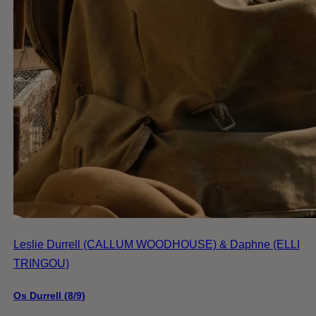
Leslie Durrell (CALLUM WOODHOUSE) & Daphne (ELLI
TRINGOU)
Os Durrell (8/9)