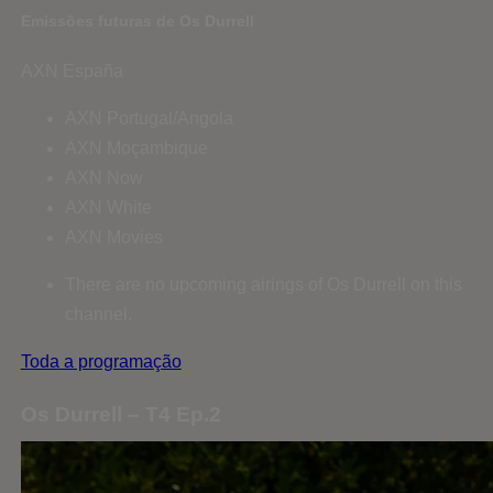
Emissões futuras de Os Durrell
AXN España
AXN Portugal/Angola
AXN Moçambique
AXN Now
AXN White
AXN Movies
There are no upcoming airings of Os Durrell on this
channel.
Toda a programação
Os Durrell – T4 Ep.2