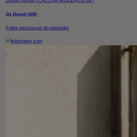
Leslie Durrell (CALLUM WOODHOUSE)
Os Durrell (6/9)
Fotos exclusivas do episódio