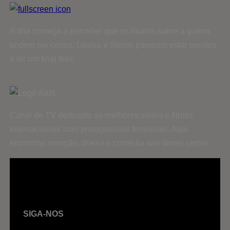
A ilha começa a perceber que os boatos sobre a guerra
podem ser certos. Louisa e Spiros parecem estar prestes
a ter um final feliz.
Canal de TV dedicado às melhores séries e filmes
internacionais com protagonistas femininas. Aqui
encontras emoção, drama e comédia nas doses certas.
SIGA-NOS