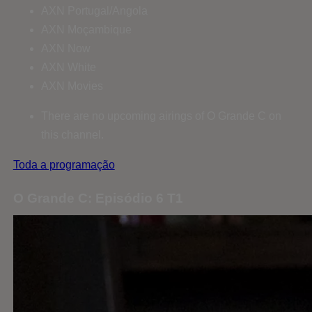
AXN Portugal/Angola
AXN Moçambique
AXN Now
AXN White
AXN Movies
There are no upcoming airings of O Grande C on
this channel.
Toda a programação
O Grande C: Episódio 6 T1