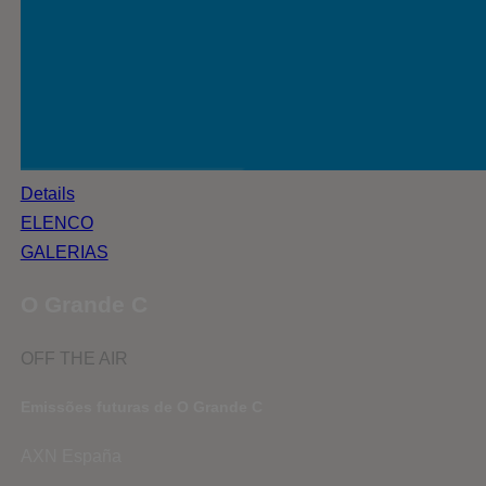
Details
ELENCO
GALERIAS
O Grande C
OFF THE AIR
Emissões futuras de O Grande C
AXN España