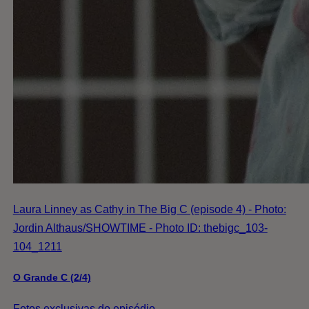
Laura Linney as Cathy in The Big C (episode 4) - Photo:
Jordin Althaus/SHOWTIME - Photo ID: thebigc_103-
104_1211
O Grande C (2/4)
Fotos exclusivas do episódio