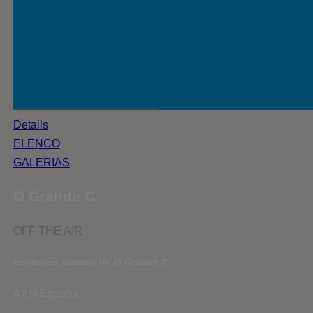
Details
ELENCO
GALERIAS
O Grande C
OFF THE AIR
Emissões futuras de O Grande C
AXN España