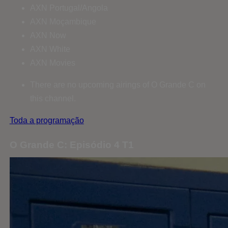
AXN Portugal/Angola
AXN Moçambique
AXN Now
AXN White
AXN Movies
There are no upcoming airings of O Grande C on
this channel.
Toda a programação
O Grande C: Episódio 4 T1