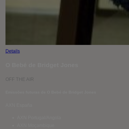
Details
O Bebé de Bridget Jones
OFF THE AIR
Emissões futuras de O Bebé de Bridget Jones
AXN España
AXN Portugal/Angola
AXN Moçambique