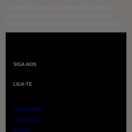
Canal de TV dedicado às melhores séries e filmes
internacionais com protagonistas femininas. Aqui
encontras emoção, drama e comédia nas doses certas.
SIGA-NOS
LIGA-TE
Contacta-nos
Sobre o AXN
Notícias