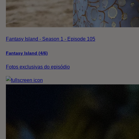
Fantasy Island - Season 1 - Episode 105
Fantasy Island (4/6)
Fotos exclusivas do episódio