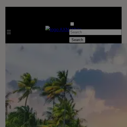
S
e
a
r
c
h
f
o
r
: