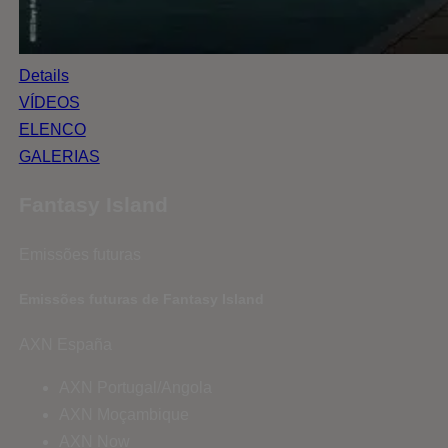
Details
VÍDEOS
ELENCO
GALERIAS
Fantasy Island
Emissões futuras
Emissões futuras de Fantasy Island
AXN España
AXN Portugal/Angola
AXN Moçambique
AXN Now