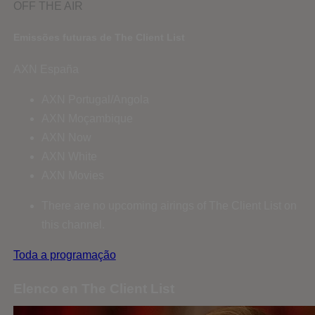
OFF THE AIR
Emissões futuras de The Client List
AXN España
AXN Portugal/Angola
AXN Moçambique
AXN Now
AXN White
AXN Movies
There are no upcoming airings of The Client List on
this channel.
Toda a programação
Elenco en The Client List