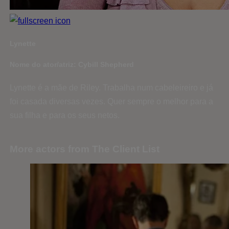
Lynette
Nome do ator/atriz: Cybill Shepherd
Lynette é a mãe de Riley. Trabalha num cabeleireiro e já
foi casada diversas vezes. Quer sempre o melhor para a
sua filha e para os seus netos.
More actors from The Client List