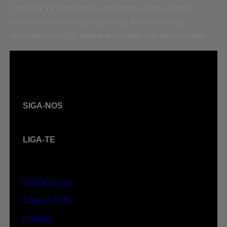
Canal de TV dedicado às melhores séries e filmes
internacionais com protagonistas femininas. Aqui
encontras emoção, drama e comédia nas doses certas.
SIGA-NOS
LIGA-TE
Contacta-nos
Sobre o AXN
Notícias