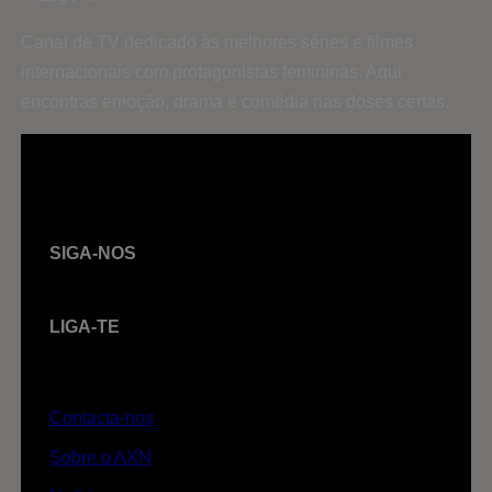
Canal de TV dedicado às melhores séries e filmes
internacionais com protagonistas femininas. Aqui
encontras emoção, drama e comédia nas doses certas.
SIGA-NOS
LIGA-TE
Contacta-nos
Sobre o AXN