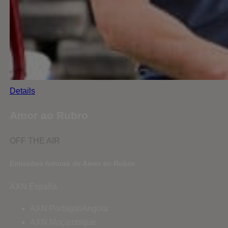
Details
Amor ao Rubro
OFF THE AIR
Emissões futuras de Amor ao Rubro
AXN España
AXN Portugal/Angola
AXN Moçambique