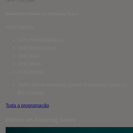
OFF THE AIR
Emissões futuras de Amazing Grace
AXN España
AXN Portugal/Angola
AXN Moçambique
AXN Now
AXN White
AXN Movies
There are no upcoming airings of Amazing Grace on
this channel.
Toda a programação
Elenco en Amazing Grace