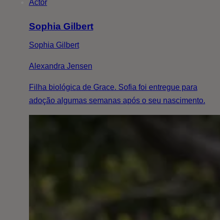
Actor
Sophia Gilbert
Sophia Gilbert
Alexandra Jensen
Filha biológica de Grace. Sofia foi entregue para
adoção algumas semanas após o seu nascimento.