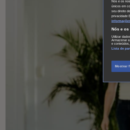
Nós e os no
únicos em coo
seu direito d
privacidade 
informações,
Nós e os
Utilizar dado
Armazenar e/
e conteúdos,
Lista de pa
Mostrar 