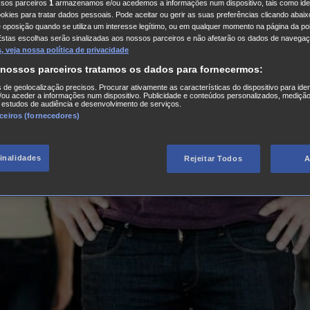
ssos parceiros
1
armazenamos e/ou acedemos a informações num dispositivo, tais como iden
kies para tratar dados pessoais. Pode aceitar ou gerir as suas preferências clicando abaixo
e oposição quando se utiliza um interesse legítimo, ou em qualquer momento na página da pol
Estas escolhas serão sinalizadas aos nossos parceiros e não afetarão os dados de navegaç
 veja nossa política de privacidade
 nossos parceiros tratamos os dados para fornecermos:
s de geolocalização precisos. Procurar ativamente as características do dispositivo para iden
ou aceder a informações num dispositivo. Publicidade e conteúdos personalizados, medição
 estudos de audiência e desenvolvimento de serviços.
rceiros (fornecedores)
finalidades
Rejeitar Todos
A