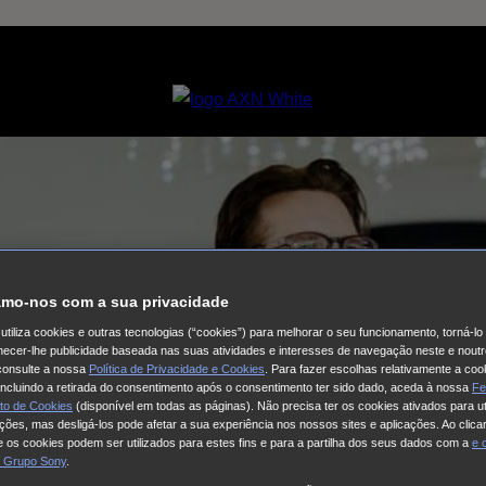
mo-nos com a sua privacidade
utiliza cookies e outras tecnologias (“cookies”) para melhorar o seu funcionamento, torná-l
ornecer-lhe publicidade baseada nas suas atividades e interesses de navegação neste e noutr
consulte a nossa
Política de Privacidade e Cookies
. Para fazer escolhas relativamente a coo
 incluindo a retirada do consentimento após o consentimento ter sido dado, aceda à nossa
Fe
to de Cookies
(disponível em todas as páginas). Não precisa ter os cookies ativados para ut
ações, mas desligá-los pode afetar a sua experiência nos nossos sites e aplicações. Ao clicar
 os cookies podem ser utilizados para estes fins e para a partilha dos seus dados com a
e
 Grupo Sony
.