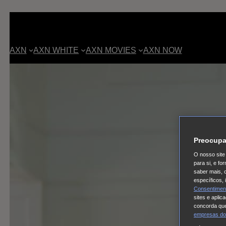
AXN
AXN WHITE
AXN MOVIES
AXN NOW
Preocupa
O nosso site 
para si, e f
saber mais, 
específicos,
Consentimen
sites e aplic
concorda que
empresas do