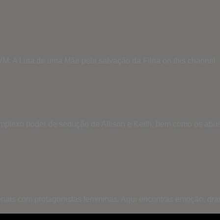
VM: A Luta de uma Mãe pela salvação da Filha on this channel.
mplexo poder de sedução de Allison e Keith, bem como os abusos 
onais com protagonistas femininas. Aqui encontras emoção, dr