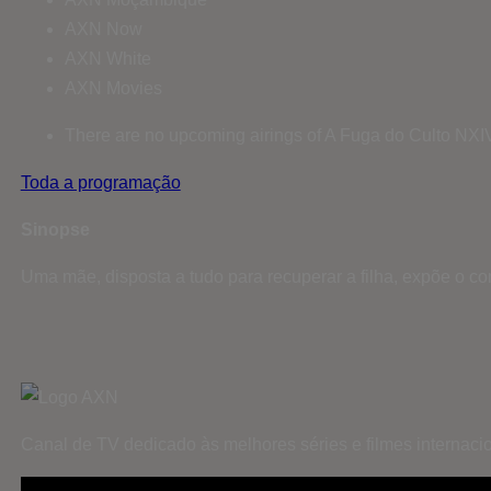
AXN Now
AXN White
AXN Movies
There are no upcoming airings of A Fuga do Culto NXI
Toda a programação
Sinopse
Uma mãe, disposta a tudo para recuperar a filha, expõe o co
Canal de TV dedicado às melhores séries e filmes internaci