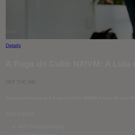
Details
A Fuga do Culto NXIVM: A Luta 
OFF THE AIR
Emissões futuras de A Fuga do Culto NXIVM: A Luta de uma Mã
AXN España
AXN Portugal/Angola
AXN Moçambique