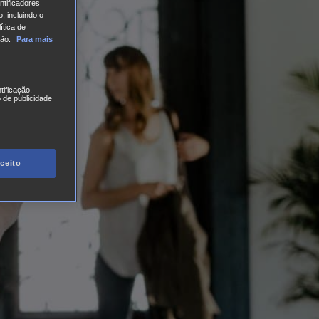
tificadores
, incluindo o
ítica de
ão.
Para mais
tificação.
 de publicidade
ceito