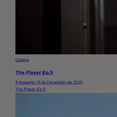
Galeria
The Player Ep.5
8 Imagens / 9 de December de 2015
The Player Ep.5