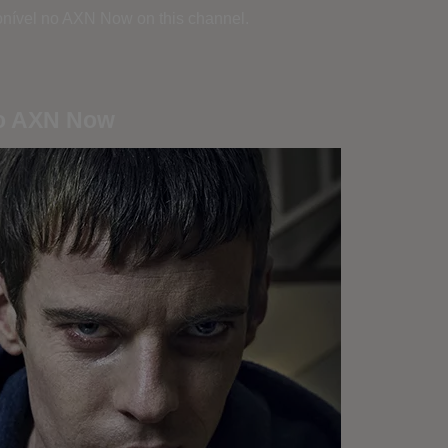
onível no AXN Now on this channel.
no AXN Now