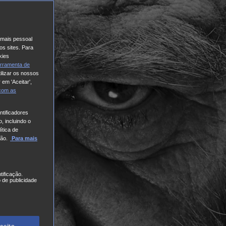
o mais pessoal
os sites. Para
kies
rramenta de
ilizar os nossos
 em 'Aceitar',
 com
as
tificadores
, incluindo o
ítica de
ão.
Para mais
tificação.
 de publicidade