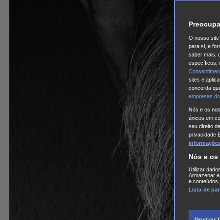
Preocupa
O nosso site 
para si, e f
saber mais, 
específicos,
Consentimen
sites e aplic
concorda que
empresas do
Nós e os no
únicos em coo
seu direito d
privacidade 
informações,
Nós e os
Utilizar dado
Armazenar e/
e conteúdos,
Lista de pa
Mostrar 