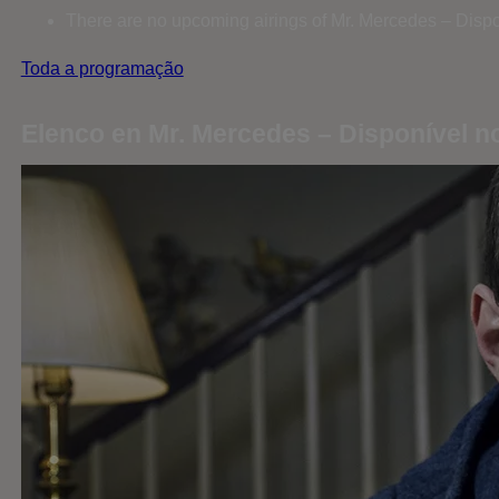
There are no upcoming airings of Mr. Mercedes – Disp
Toda a programação
Elenco en Mr. Mercedes – Disponível 