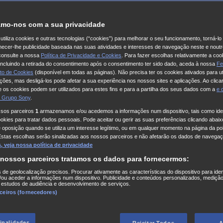
mo-nos com a sua privacidade
utiliza cookies e outras tecnologias (“cookies”) para melhorar o seu funcionamento, torná-l
ornecer-lhe publicidade baseada nas suas atividades e interesses de navegação neste e noutr
consulte a nossa
Política de Privacidade e Cookies
. Para fazer escolhas relativamente a coo
 incluindo a retirada do consentimento após o consentimento ter sido dado, aceda à nossa
Fe
to de Cookies
(disponível em todas as páginas). Não precisa ter os cookies ativados para ut
ações, mas desligá-los pode afetar a sua experiência nos nossos sites e aplicações. Ao clicar
 os cookies podem ser utilizados para estes fins e para a partilha dos seus dados com a
e
 Grupo Sony
.
ssos parceiros
1
armazenamos e/ou acedemos a informações num dispositivo, tais como iden
kies para tratar dados pessoais. Pode aceitar ou gerir as suas preferências clicando abaixo
e oposição quando se utiliza um interesse legítimo, ou em qualquer momento na página da pol
Estas escolhas serão sinalizadas aos nossos parceiros e não afetarão os dados de navegaç
 veja nossa política de privacidade
 nossos parceiros tratamos os dados para fornecermos:
s de geolocalização precisos. Procurar ativamente as características do dispositivo para iden
ou aceder a informações num dispositivo. Publicidade e conteúdos personalizados, medição
 estudos de audiência e desenvolvimento de serviços.
rceiros (fornecedores)
finalidades