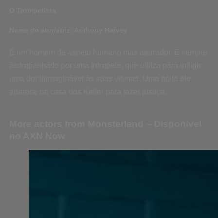
O Trompetista
Nome do ator/atriz: Anthony Harvey
É um homem de aspeto humano mas aterrador. É sempre
acompanhado por uma trompete, que utiliza para infligir
uma dor inimaginável às suas vítimas. Uma noite ele
aparece na casa dos Keller para fazer justiça.
More actors from Monsterland – Disponível
no AXN Now