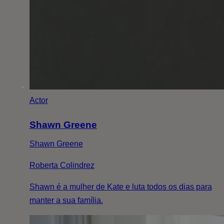
Actor
Shawn Greene
Shawn Greene
Roberta Colindrez
Shawn é a mulher de Kate e luta todos os dias para
manter a sua família.