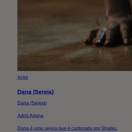
Actor
Dana (Sereia)
Dana (Sereia)
Adrià Arjona
Dana é uma sereia que é capturada por Sharko,