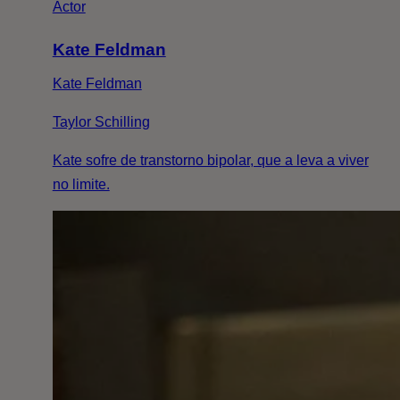
Actor
Kate Feldman
Kate Feldman
Taylor Schilling
Kate sofre de transtorno bipolar, que a leva a viver
no limite.