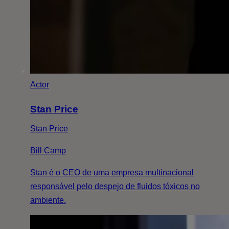
Actor
Stan Price
Stan Price
Bill Camp
Stan é o CEO de uma empresa multinacional
responsável pelo despejo de fluidos tóxicos no
ambiente.