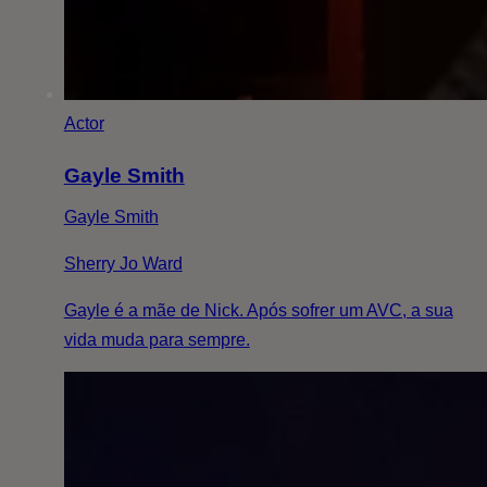
Actor
Gayle Smith
Gayle Smith
Sherry Jo Ward
Gayle é a mãe de Nick. Após sofrer um AVC, a sua
vida muda para sempre.