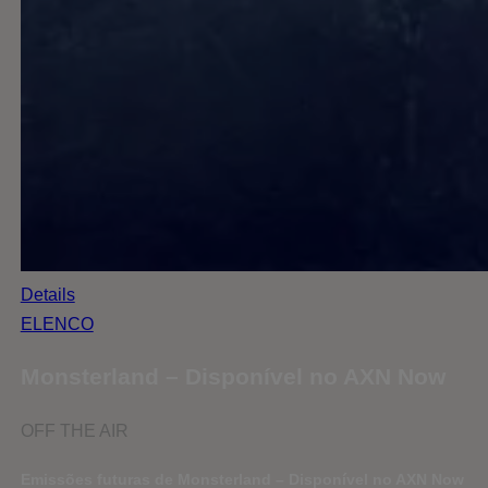
Details
ELENCO
Monsterland – Disponível no AXN Now
OFF THE AIR
Emissões futuras de Monsterland – Disponível no AXN Now