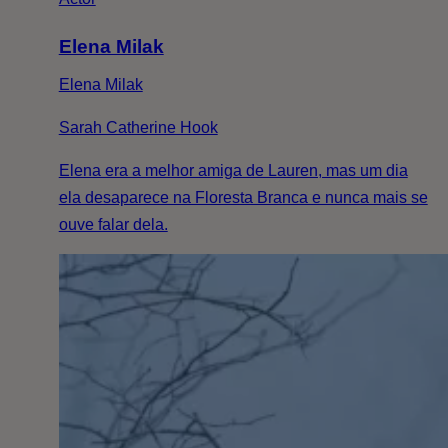
Elena Milak
Elena Milak
Sarah Catherine Hook
Elena era a melhor amiga de Lauren, mas um dia
ela desaparece na Floresta Branca e nunca mais se
ouve falar dela.