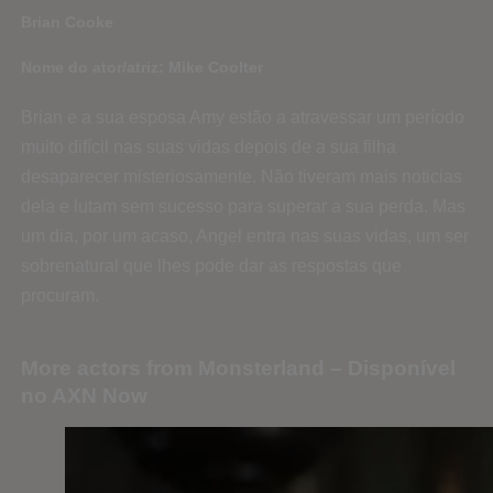
Brian Cooke
Nome do ator/atriz: Mike Coolter
Brian e a sua esposa Amy estão a atravessar um período
muito difícil nas suas vidas depois de a sua filha
desaparecer misteriosamente. Não tiveram mais noticias
dela e lutam sem sucesso para superar a sua perda. Mas
um dia, por um acaso, Angel entra nas suas vidas, um ser
sobrenatural que lhes pode dar as respostas que
procuram.
More actors from Monsterland – Disponível
no AXN Now