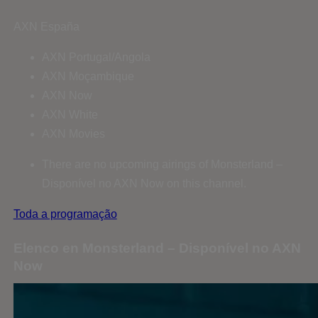
AXN España
AXN Portugal/Angola
AXN Moçambique
AXN Now
AXN White
AXN Movies
There are no upcoming airings of Monsterland –
Disponível no AXN Now on this channel.
Toda a programação
Elenco en Monsterland – Disponível no AXN
Now