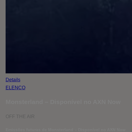
Details
ELENCO
Monsterland – Disponível no AXN Now
OFF THE AIR
Emissões futuras de Monsterland – Disponível no AXN Now