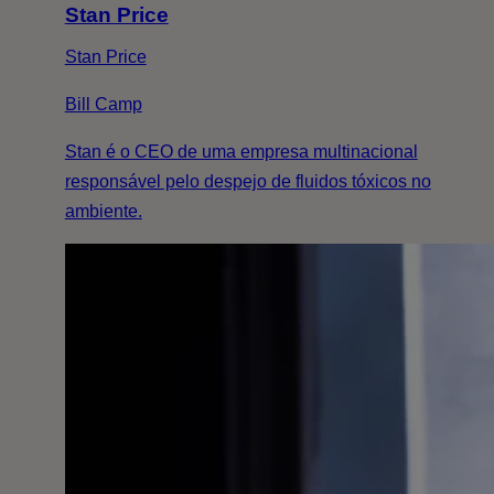
Stan Price
Stan Price
Bill Camp
Stan é o CEO de uma empresa multinacional
responsável pelo despejo de fluidos tóxicos no
ambiente.