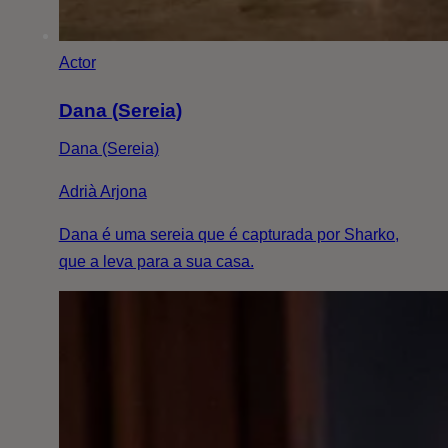
Actor
Dana (Sereia)
Dana (Sereia)
Adrià Arjona
Dana é uma sereia que é capturada por Sharko,
que a leva para a sua casa.