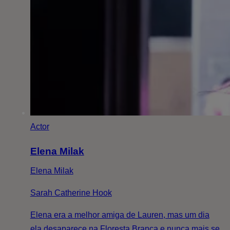
Actor
Elena Milak
Elena Milak
Sarah Catherine Hook
Elena era a melhor amiga de Lauren, mas um dia
ela desaparece na Floresta Branca e nunca mais se