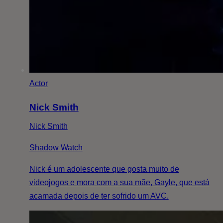
Actor
Nick Smith
Nick Smith
Shadow Watch
Nick é um adolescente que gosta muito de
videojogos e mora com a sua mãe, Gayle, que está
acamada depois de ter sofrido um AVC.