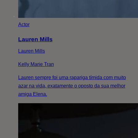
Actor
Lauren Mills
Lauren Mills
Kelly Marie Tran
Lauren sempre foi uma rapariga tímida com muito
azar na vida, exatamente o oposto da sua melhor
amiga Elena.