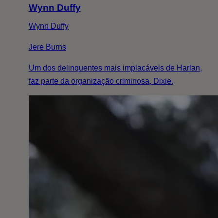
Wynn Duffy
Wynn Duffy
Jere Burns
Um dos delinquentes mais implacáveis de Harlan,
faz parte da organização criminosa, Dixie.