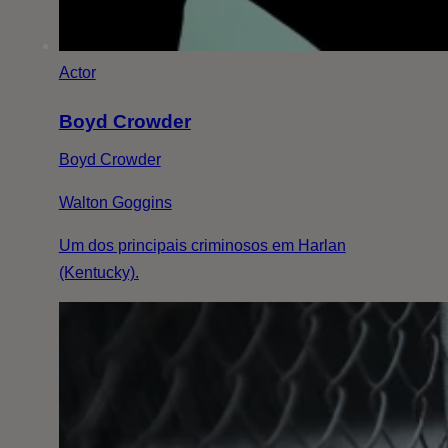
Actor
Boyd Crowder
Boyd Crowder
Walton Goggins
Um dos principais criminosos em Harlan
(Kentucky).