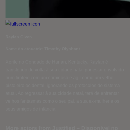
Raylan Given
Nome do ator/atriz: Timothy Olyphant
Xerife no Condado de Harlan, Kentucky. Raylan é
transferido de volta à sua cidade natal por estar envolvido
num tiroteio com um criminoso e agir como um velho
pistoleiro ocidental, ignorando os protocolos do sistema
atual. Ao regressar à sua cidade natal, terá de enfrentar
velhos fantasmas como o seu pai, a sua ex-mulher e os
seus amigos de infância.
More actors from Justified – Disponível no