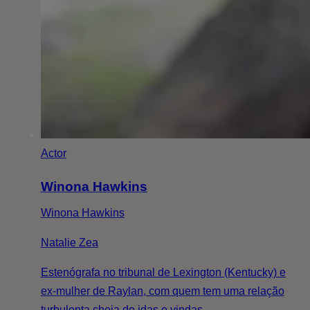
Actor
Winona Hawkins
Winona Hawkins
Natalie Zea
Estenógrafa no tribunal de Lexington (Kentucky) e
ex-mulher de Raylan, com quem tem uma relação
turbulenta cheia de idas e vindas.