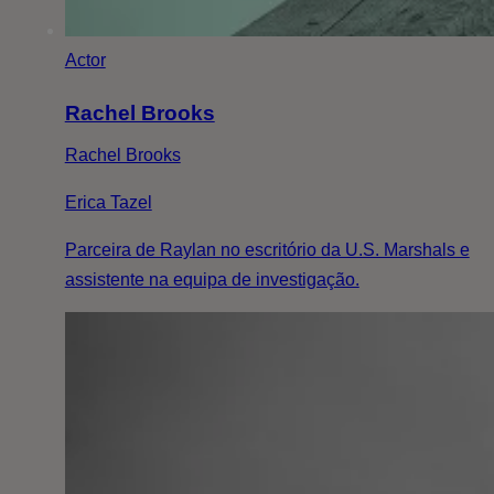
Actor
Rachel Brooks
Rachel Brooks
Erica Tazel
Parceira de Raylan no escritório da U.S. Marshals e
assistente na equipa de investigação.