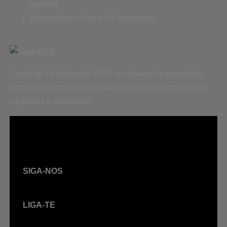
janeiro)
Bem-vindos à Selva (31 de janeiro)
Canal de TV dedicado 100% ao cinema de qualidade,
com os géneros mais variados que se adaptam a todos
os gostos e momentos.
SIGA-NOS
LIGA-TE