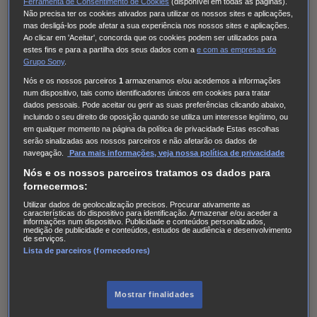
AXN Now
Ferramenta de Consentimento de Cookies
(disponível em todas as páginas).
Não precisa ter os cookies ativados para utilizar os nossos sites e aplicações,
AXN White
mas desligá-los pode afetar a sua experiência nos nossos sites e aplicações.
Ao clicar em 'Aceitar', concorda que os cookies podem ser utilizados para
AXN Movies
estes fins e para a partilha dos seus dados com a
e com
as empresas do
Grupo Sony
.
There are no upcoming airings of Viajar é um
Nós e os nossos parceiros
1
armazenamos e/ou acedemos a informações
prazer…às vezes on this channel.
num dispositivo, tais como identificadores únicos em cookies para tratar
dados pessoais. Pode aceitar ou gerir as suas preferências clicando abaixo,
incluindo o seu direito de oposição quando se utiliza um interesse legítimo, ou
Toda a programação
em qualquer momento na página da política de privacidade Estas escolhas
serão sinalizadas aos nossos parceiros e não afetarão os dados de
Este mês, o AXN Movies preparou um especial que te vai
navegação.
Para mais informações, veja nossa política de privacidade
fazer viajar sem saires do sofá. A partir de 2 de janeiro, de
Nós e os nossos parceiros tratamos os dados para
fornecermos:
segunda a sexta-feira, as noites vão fazer-te querer
Utilizar dados de geolocalização precisos. Procurar ativamente as
marcar já a tua próxima viagem!
características do dispositivo para identificação. Armazenar e/ou aceder a
informações num dispositivo. Publicidade e conteúdos personalizados,
medição de publicidade e conteúdos, estudos de audiência e desenvolvimento
Zombieland: Tiro Duplo (2 de janeiro)
de serviços.
Lista de parceiros (fornecedores)
Máximo Risco (3 de janeiro)
Um Ano Especial (4 de janeiro)
O Detonador (5 de janeiro)
Mostrar finalidades
Amor em Roma (8 de janeiro)