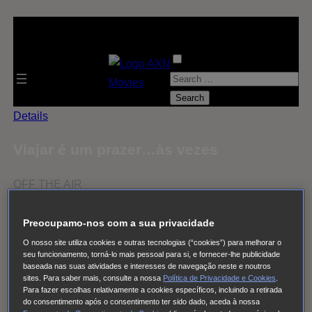
S
e
a
Details
r
Viajar é um prazer…às vezes
c
h
OFF THE AIR
f
o
Emissões futuras de Viajar é um prazer…às vezes
Preocupamo-nos com a sua privacidade
r
O nosso site utiliza cookies e outras tecnologias (“cookies”) para melhorar o
AXN España
:
seu funcionamento, torná-lo mais pessoal para si, e fornecer-lhe publicidade
baseada nas suas atividades e interesses de navegação neste e noutros
AXN Portugal/Angola
sites. Para saber mais, consulte a nossa
Política de Privacidade e Cookies
.
Para fazer escolhas relativamente a cookies específicos, incluindo a retirada
AXN Moçambique
do consentimento após o consentimento ter sido dado, aceda à nossa