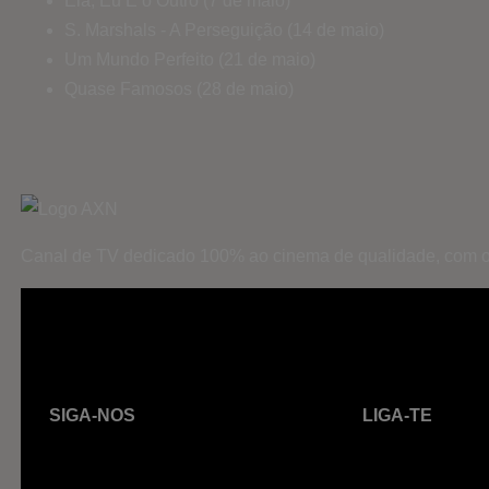
Ela, Eu E o Outro (7 de maio)
S. Marshals - A Perseguição (14 de maio)
Um Mundo Perfeito (21 de maio)
Quase Famosos (28 de maio)
Canal de TV dedicado 100% ao cinema de qualidade, com o
SIGA-NOS
LIGA-TE