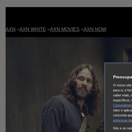
AXN
AXN WHITE
AXN MOVIES
AXN NOW
Preocupa
O nosso site 
para si, e f
saber mais, 
específicos,
Consentimen
sites e aplic
concorda que
empresas do
Nós e os no