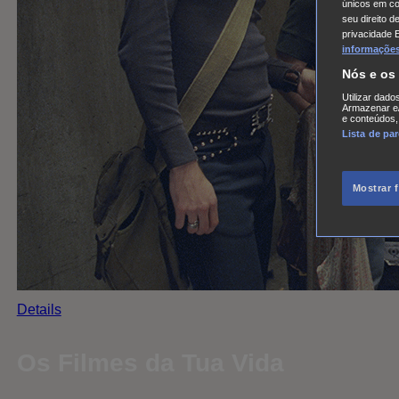
únicos em coo
seu direito d
privacidade 
informações,
Nós e os
Utilizar dado
Armazenar e/
e conteúdos,
Lista de pa
Mostrar 
Details
Os Filmes da Tua Vida