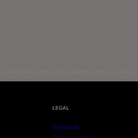
s géneros mais variados que se adaptam a todos os gostos e 
LEGAL
Privacidade
Termos de Utilização