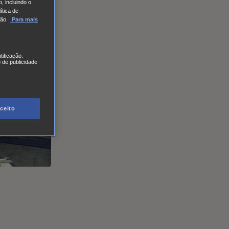
, incluindo o
ítica de
ão.
Para mais
tificação.
 de publicidade
ceito