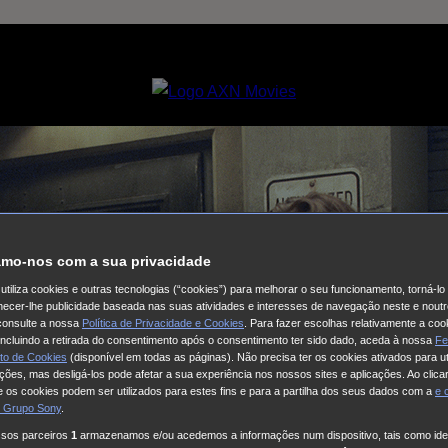
mo-nos com a sua privacidade
utiliza cookies e outras tecnologias (“cookies”) para melhorar o seu funcionamento, torná-l
ornecer-lhe publicidade baseada nas suas atividades e interesses de navegação neste e noutr
consulte a nossa
Política de Privacidade e Cookies
. Para fazer escolhas relativamente a coo
 incluindo a retirada do consentimento após o consentimento ter sido dado, aceda à nossa
Fe
to de Cookies
(disponível em todas as páginas). Não precisa ter os cookies ativados para ut
ações, mas desligá-los pode afetar a sua experiência nos nossos sites e aplicações. Ao clicar
 os cookies podem ser utilizados para estes fins e para a partilha dos seus dados com a
e
 Grupo Sony
.
ssos parceiros
1
armazenamos e/ou acedemos a informações num dispositivo, tais como iden