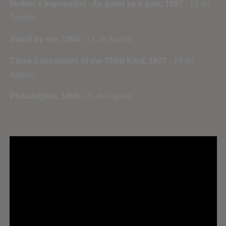
Melhor é Impossível - As good as it gets, 1997 -
10 de
Agosto
Stand by me, 1986 -
17 de Agosto
Close Encounters of the Third Kind, 1977 -
24 de
Agosto
Philadelphia, 1998 -
31 de Agosto