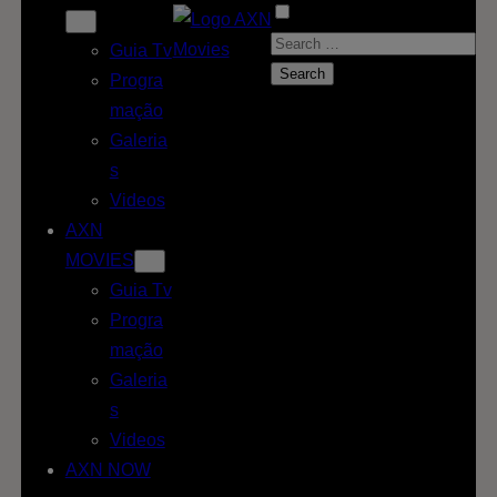
S
Guia Tv
e
Progra
a
mação
r
Galeria
c
s
h
Videos
f
AXN
o
MOVIES
r
Guia Tv
:
Progra
mação
Galeria
s
Videos
AXN NOW